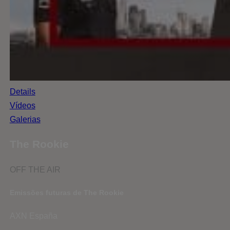
Details
Vídeos
Galerias
The Rookie
OFF THE AIR
Emissões futuras de The Rookie
AXN España