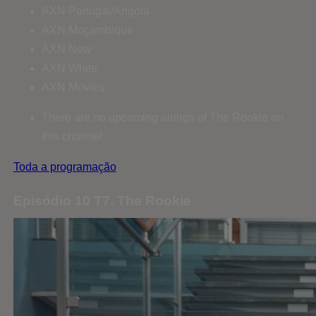
AXN Portugal/Angola
AXN Moçambique
AXN Now
AXN White
AXN Movies
There are no upcoming airings of The Rookie on
this channel.
Toda a programação
Episódio 10 T7. The Rookie