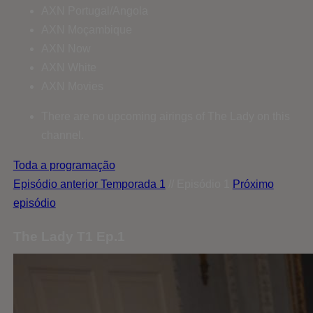
AXN Portugal/Angola
AXN Moçambique
AXN Now
AXN White
AXN Movies
There are no upcoming airings of The Lady on this
channel.
Toda a programação
Episódio anterior
Temporada 1
// Episódio 1
Próximo
episódio
The Lady T1 Ep.1