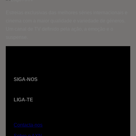
Estreias exclusivas das melhores séries internacionais e
cinema com a maior qualidade e variedade de géneros.
Um canal de TV definido pela ação, a emoção e o
suspense.
SIGA-NOS
LIGA-TE
Contacta-nos
Sobre o AXN