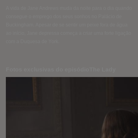
A vida de Jane Andrews muda da noite para o dia quando
consegue o emprego dos seus sonhos no Palácio de
Buckingham. Apesar de se sentir um peixe fora de água
ao início, Jane depressa começa a criar uma forte ligação
com a Duquesa de York.
Fotos exclusivas do episódioThe Lady