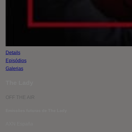
Details
Episódios
Galerias
The Lady
OFF THE AIR
Emissões futuras de The Lady
AXN España