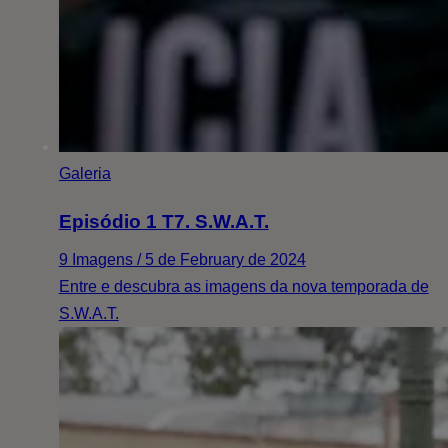
Galeria
Episódio 1 T7. S.W.A.T.
9 Imagens / 5 de February de 2024
Entre e descubra as imagens da nova temporada de
S.W.A.T.