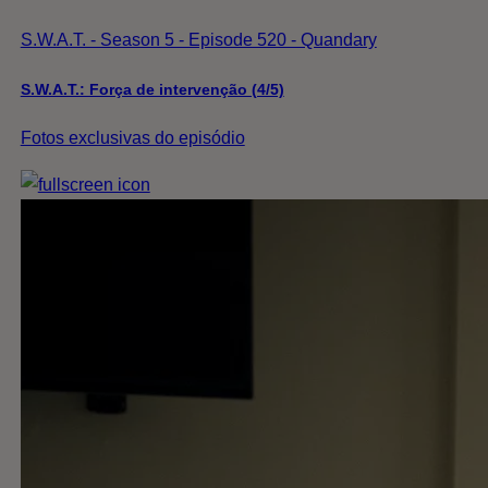
S.W.A.T. - Season 5 - Episode 520 - Quandary
S.W.A.T.: Força de intervenção (4/5)
Fotos exclusivas do episódio