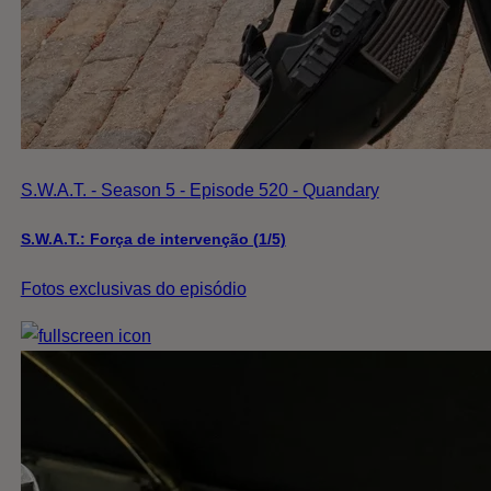
S.W.A.T. - Season 5 - Episode 520 - Quandary
S.W.A.T.: Força de intervenção (1/5)
Fotos exclusivas do episódio