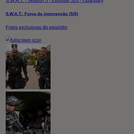
S.W.A.T. - Season 5 - Episode 520 - Quandary
S.W.A.T.: Força de intervenção (5/5)
Fotos exclusivas do episódio