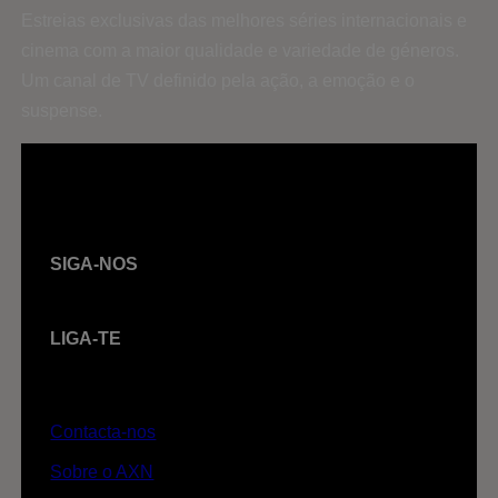
Estreias exclusivas das melhores séries internacionais e
cinema com a maior qualidade e variedade de géneros.
Um canal de TV definido pela ação, a emoção e o
suspense.
SIGA-NOS
LIGA-TE
Contacta-nos
Sobre o AXN