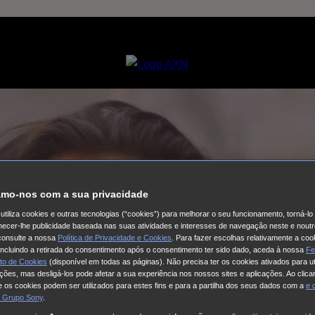
mo-nos com a sua privacidade
utiliza cookies e outras tecnologias (“cookies”) para melhorar o seu funcionamento, torná-l
ornecer-lhe publicidade baseada nas suas atividades e interesses de navegação neste e noutr
consulte a nossa
Política de Privacidade e Cookies
. Para fazer escolhas relativamente a coo
 incluindo a retirada do consentimento após o consentimento ter sido dado, aceda à nossa
Fe
to de Cookies
(disponível em todas as páginas). Não precisa ter os cookies ativados para ut
ações, mas desligá-los pode afetar a sua experiência nos nossos sites e aplicações. Ao clicar
 os cookies podem ser utilizados para estes fins e para a partilha dos seus dados com a
e
 Grupo Sony
.