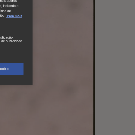
tificadores
, incluindo o
ítica de
ão.
Para mais
tificação.
 de publicidade
ceito