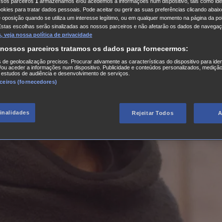
ssos parceiros
1
armazenamos e/ou acedemos a informações num dispositivo, tais como iden
kies para tratar dados pessoais. Pode aceitar ou gerir as suas preferências clicando abaixo
e oposição quando se utiliza um interesse legítimo, ou em qualquer momento na página da pol
Estas escolhas serão sinalizadas aos nossos parceiros e não afetarão os dados de navegaç
 veja nossa política de privacidade
 nossos parceiros tratamos os dados para fornecermos:
s de geolocalização precisos. Procurar ativamente as características do dispositivo para iden
ou aceder a informações num dispositivo. Publicidade e conteúdos personalizados, medição
 estudos de audiência e desenvolvimento de serviços.
rceiros (fornecedores)
finalidades
Rejeitar Todos
A