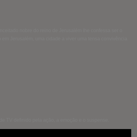
onceitado nobre do reino de Jerusalém lhe confessa ser o
ulo em Jerusalém, uma cidade a viver uma tensa convivência
 de TV definido pela ação, a emoção e o suspense.