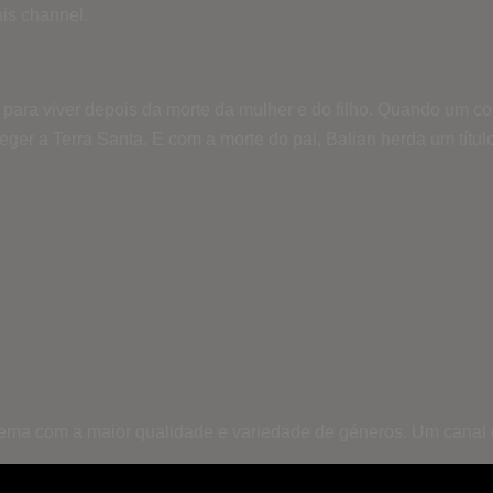
is channel.
 para viver depois da morte da mulher e do filho. Quando um c
teger a Terra Santa. E com a morte do pai, Balian herda um tít
inema com a maior qualidade e variedade de géneros. Um canal