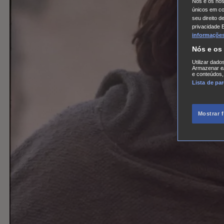
Nós e os no
únicos em coo
seu direito d
privacidade 
informações,
Nós e os
Utilizar dado
Armazenar e/
e conteúdos,
Lista de pa
Mostrar 