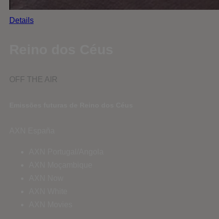
Details
Reino dos Céus
OFF THE AIR
Emissões futuras de Reino dos Céus
AXN España
AXN Portugal/Angola
AXN Moçambique
AXN Now
AXN White
AXN Movies