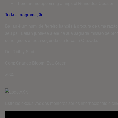
There are no upcoming airings of Reino dos Céus on th
Toda a programação
Balian é um humilde ferreiro francês à procura de uma razão
seu pai, Balian junta-se a ele na sua sagrada missão de pro
de religiões entre a segunda e a terceira Cruzada.
De: Ridley Scott
Com: Orlando Bloom, Eva Green
2005
Estreias exclusivas das melhores séries internacionais e c