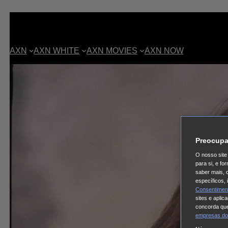
AXN
AXN WHITE
AXN MOVIES
AXN NOW
Preocupa
O nosso site 
para si, e f
saber mais, 
específicos,
Consentimen
sites e aplic
concorda que
empresas do