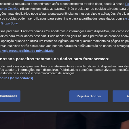
 incluindo a retirada do consentimento após o consentimento ter sido dado, aceda à nossa
Fe
to de Cookies
(disponível em todas as páginas). Não precisa ter os cookies ativados para ut
ações, mas desligá-los pode afetar a sua experiência nos nossos sites e aplicações. Ao clicar
 os cookies podem ser utilizados para estes fins e para a partilha dos seus dados com a
e
 Grupo Sony
.
ssos parceiros
1
armazenamos e/ou acedemos a informações num dispositivo, tais como iden
kies para tratar dados pessoais. Pode aceitar ou gerir as suas preferências clicando abaixo
e oposição quando se utiliza um interesse legítimo, ou em qualquer momento na página da pol
Estas escolhas serão sinalizadas aos nossos parceiros e não afetarão os dados de navegaç
 veja nossa política de privacidade
 nossos parceiros tratamos os dados para fornecermos:
s de geolocalização precisos. Procurar ativamente as características do dispositivo para iden
ou aceder a informações num dispositivo. Publicidade e conteúdos personalizados, medição
 estudos de audiência e desenvolvimento de serviços.
rceiros (fornecedores)
finalidades
Rejeitar Todos
A