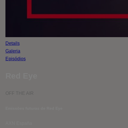
Details
Galeria
Episódios
Red Eye
OFF THE AIR
Emissões futuras de Red Eye
AXN España