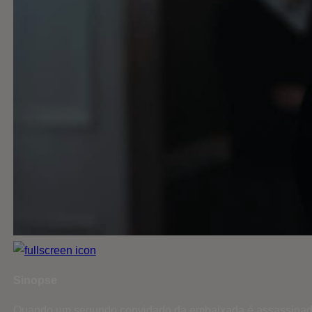
Sinopse
Quando um segundo convidado da embaixada é assassinado, 