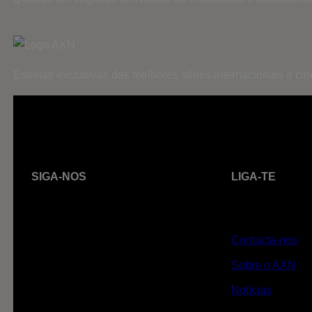
Estreias exclusivas das melhores séries internacionais e c
SIGA-NOS
LIGA-TE
Contacta-nos
Sobre o AXN
Notícias