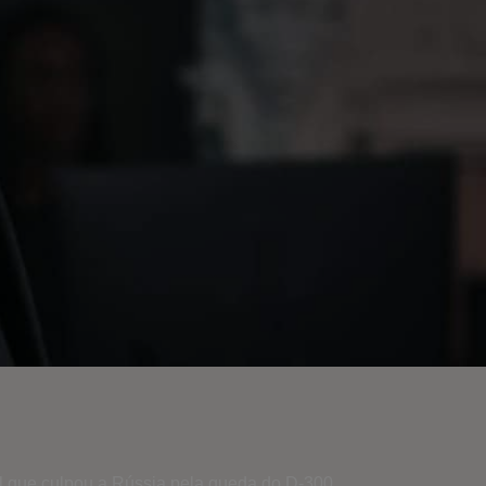
 que culpou a Rússia pela queda do D-300.