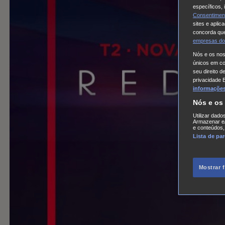
específicos,
Consentimen
sites e aplic
concorda que
empresas do
Nós e os no
únicos em coo
seu direito d
privacidade 
informações,
Nós e os
Utilizar dado
Armazenar e/
e conteúdos,
Lista de pa
Mostrar 