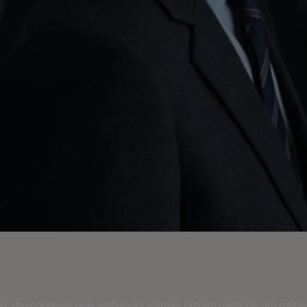
descobre-se que ambas as vítimas faziam parte de um painel