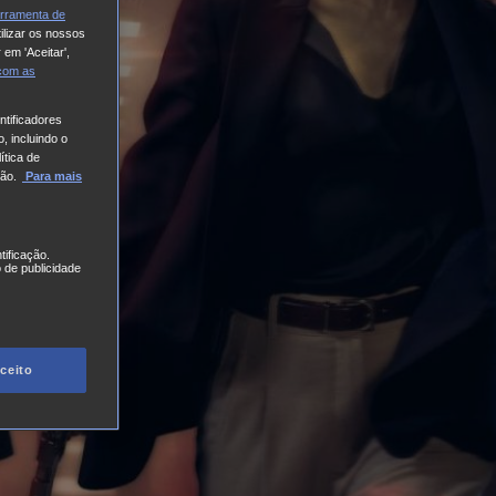
rramenta de
ilizar os nossos
 em 'Aceitar',
 com
as
tificadores
, incluindo o
ítica de
ão.
Para mais
tificação.
 de publicidade
ceito