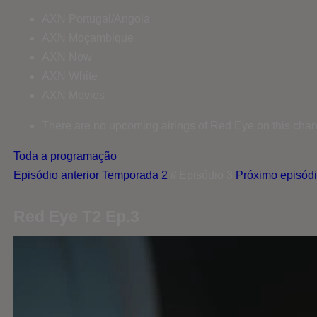
AXN Portugal/Angola
AXN Moçambique
AXN Now
AXN White
AXN Movies
There are no upcoming airings of Red Eye on this chan
Toda a programação
Episódio anterior
Temporada 2
// Episódio 3
Próximo episód
Red Eye T2 Ep.3