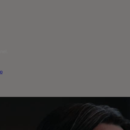
nel.
io