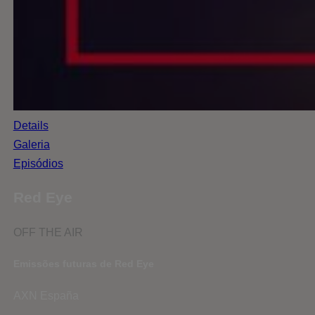
Details
Galeria
Episódios
Red Eye
OFF THE AIR
Emissões futuras de Red Eye
AXN España