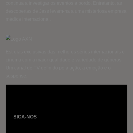
continua a investigar os eventos a bordo. Entretanto, as
descobertas de Jess levam-na a uma misteriosa empresa
médica internacional.
Estreias exclusivas das melhores séries internacionais e
cinema com a maior qualidade e variedade de géneros.
Um canal de TV definido pela ação, a emoção e o
suspense.
SIGA-NOS