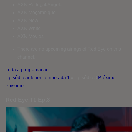
AXN Portugal/Angola
AXN Moçambique
AXN Now
AXN White
AXN Movies
There are no upcoming airings of Red Eye on this
channel.
Toda a programação
Episódio anterior
Temporada 1
// Episódio 3
Próximo
episódio
Red Eye T1 Ep.3