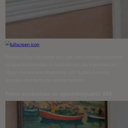
Embora Onur não confie em Lale, não consegue controlar
os seus sentimentos. A modéstia de Lale impressiona-o.
Nergis encontra-se finalmente com Samet. Kurtulus
arranjou uma forma de ganhar dinheiro.
Fotos exclusivas do episódioQuarto 309