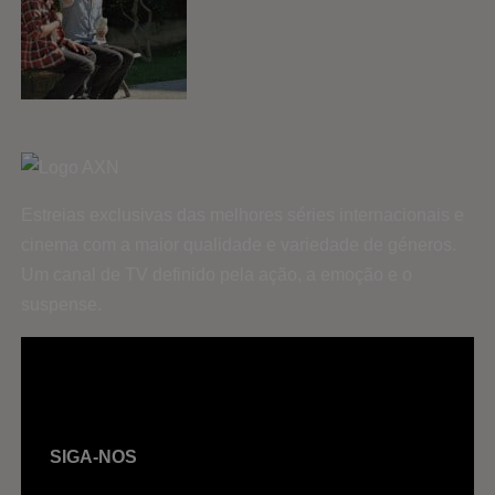
Estreias exclusivas das melhores séries internacionais e
cinema com a maior qualidade e variedade de géneros.
Um canal de TV definido pela ação, a emoção e o
suspense.
SIGA-NOS