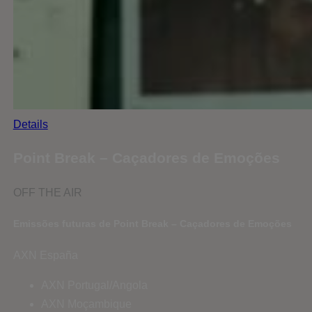
Details
Point Break – Caçadores de Emoções
OFF THE AIR
Emissões futuras de Point Break – Caçadores de Emoções
AXN España
AXN Portugal/Angola
AXN Moçambique