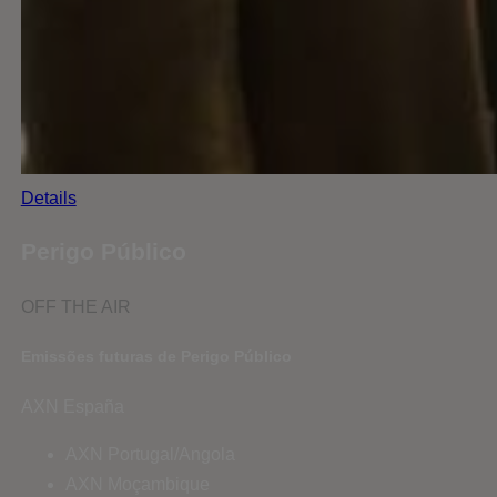
Details
Perigo Público
OFF THE AIR
Emissões futuras de Perigo Público
AXN España
AXN Portugal/Angola
AXN Moçambique