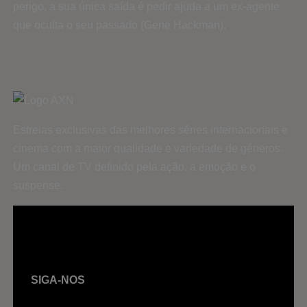
perigo, a sua única saída é pedir ajuda a um ex-agente
que oculta o seu passado (Gene Hackman).
Estreias exclusivas das melhores séries internacionais e
cinema com a maior qualidade e variedade de géneros.
Um canal de TV definido pela ação, a emoção e o
suspense.
SIGA-NOS