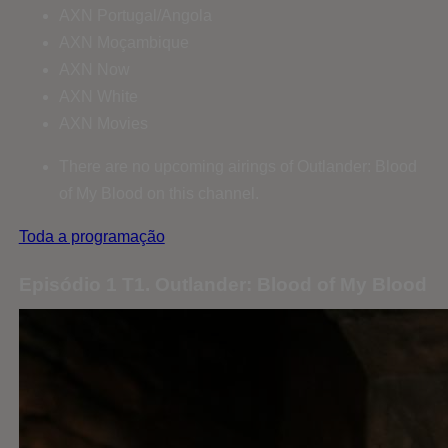
AXN Portugal/Angola
AXN Moçambique
AXN Now
AXN White
AXN Movies
There are no upcoming airings of Outlander: Blood
of My Blood on this channel.
Toda a programação
Episódio 1 T1. Outlander: Blood of My Blood