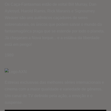
Os Caça-Fantasmas estão de volta! Bill Murray, Dan
Aykroyd, Harold Ramis, Rick Maranis e Signourney
Weaver são uns autênticos caçadores de seres
sobrenaturais, os únicos que podem salvar o mundo da
fantasmagórica praga que se estende por todo o planeta.
Já chegaram a Nova Iorque... e a estátua da liberdade
está em perigo!
1989
Estreias exclusivas das melhores séries internacionais e
cinema com a maior qualidade e variedade de géneros.
Um canal de TV definido pela ação, a emoção e o
suspense.