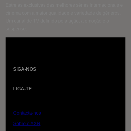
Estreias exclusivas das melhores séries internacionais e
cinema com a maior qualidade e variedade de géneros.
Um canal de TV definido pela ação, a emoção e o
suspense.
SIGA-NOS
LIGA-TE
Contacta-nos
Sobre o AXN