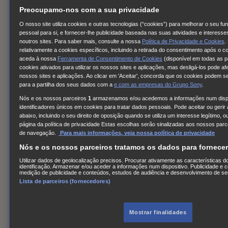
Preocupamo-nos com a sua privacidade
O nosso site utiliza cookies e outras tecnologias (“cookies”) para melhorar o seu fu
pessoal para si, e fornecer-lhe publicidade baseada nas suas atividades e interess
noutros sites. Para saber mais, consulte a nossa
Política de Privacidade e Cookies
.
relativamente a cookies específicos, incluindo a retirada do consentimento após o c
Details
aceda à nossa
Ferramenta de Consentimento de Cookies
(disponível em todas as p
cookies ativados para utilizar os nossos sites e aplicações, mas desligá-los pode af
Os Caça-Fantasmas
nossos sites e aplicações. Ao clicar em 'Aceitar', concorda que os cookies podem ser
para a partilha dos seus dados com a
e com
as empresas do Grupo Sony
.
Nós e os nossos parceiros
1
armazenamos e/ou acedemos a informações num dispos
OFF THE AIR
identificadores únicos em cookies para tratar dados pessoais. Pode aceitar ou gerir
abaixo, incluindo o seu direito de oposição quando se utiliza um interesse legítimo
página da política de privacidade Estas escolhas serão sinalizadas aos nossos parc
Emissões futuras de Os Caça-Fantasmas
de navegação.
Para mais informações, veja nossa política de privacidade
Nós e os nossos parceiros tratamos os dados para fornece
AXN España
Utilizar dados de geolocalização precisos. Procurar ativamente as características do
identificação. Armazenar e/ou aceder a informações num dispositivo. Publicidade e 
AXN Portugal/Angola
medição de publicidade e conteúdos, estudos de audiência e desenvolvimento de se
Lista de parceiros (fornecedores)
AXN Moçambique
AXN Now
AXN White
Mostrar finalidades
AXN Movies