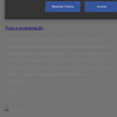
Rejeitar Todos
Aceito
There are no upcoming airings of Os Caça-
Fantasmas on this channel.
Toda a programação
Peter Venkman, Raymond Stantz e Egon Spengler são
três simpáticos parapsicólogos que estudam fantasmas e
outros fenómenos sobrenaturais. Um dia decidem montar
o seu próprio negocio: Os Caça-Fantasmas. As pessoas
não lhes querem pedir ajuda, mas assim que começam a
trabalhar, surgem inesperados problemas com
fantasmas.
1984