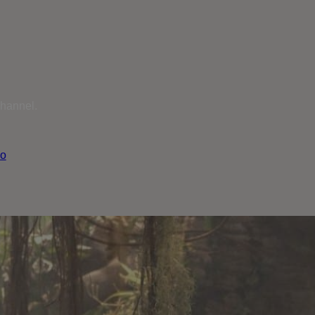
channel.
io