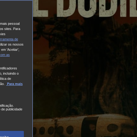
o mais pessoal
os sites. Para
kies
rramenta de
ilizar os nossos
 em 'Aceitar',
 com
as
tificadores
, incluindo o
ítica de
ão.
Para mais
tificação.
 de publicidade