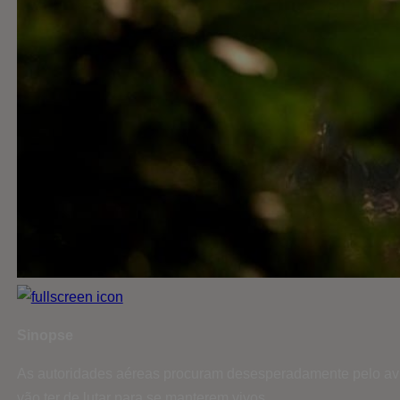
Sinopse
As autoridades aéreas procuram desesperadamente pelo avi
vão ter de lutar para se manterem vivos.