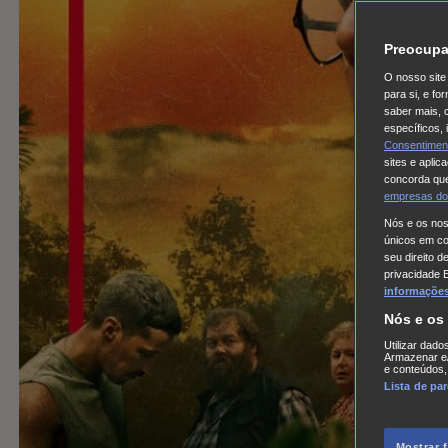
Preocupa
O nosso site 
para si, e f
saber mais, 
específicos,
Consentimen
sites e aplic
concorda que
empresas do
Nós e os no
únicos em coo
seu direito d
privacidade 
informações,
Nós e os
Utilizar dado
Armazenar e/
e conteúdos,
Lista de pa
Mostrar 