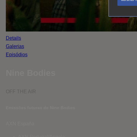
Details
Galerias
Episódios
Nine Bodies
OFF THE AIR
Emissões futuras de Nine Bodies
AXN España
AXN Portugal/Angola