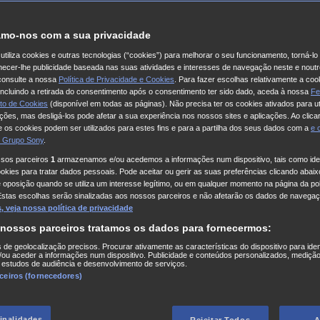
mo-nos com a sua privacidade
utiliza cookies e outras tecnologias (“cookies”) para melhorar o seu funcionamento, torná-l
ornecer-lhe publicidade baseada nas suas atividades e interesses de navegação neste e noutr
consulte a nossa
Política de Privacidade e Cookies
. Para fazer escolhas relativamente a coo
 incluindo a retirada do consentimento após o consentimento ter sido dado, aceda à nossa
Fe
to de Cookies
(disponível em todas as páginas). Não precisa ter os cookies ativados para ut
ações, mas desligá-los pode afetar a sua experiência nos nossos sites e aplicações. Ao clicar
 os cookies podem ser utilizados para estes fins e para a partilha dos seus dados com a
e
 Grupo Sony
.
ssos parceiros
1
armazenamos e/ou acedemos a informações num dispositivo, tais como iden
kies para tratar dados pessoais. Pode aceitar ou gerir as suas preferências clicando abaixo
e oposição quando se utiliza um interesse legítimo, ou em qualquer momento na página da pol
Estas escolhas serão sinalizadas aos nossos parceiros e não afetarão os dados de navegaç
 veja nossa política de privacidade
 nossos parceiros tratamos os dados para fornecermos:
s de geolocalização precisos. Procurar ativamente as características do dispositivo para iden
ou aceder a informações num dispositivo. Publicidade e conteúdos personalizados, medição
 estudos de audiência e desenvolvimento de serviços.
rceiros (fornecedores)
finalidades