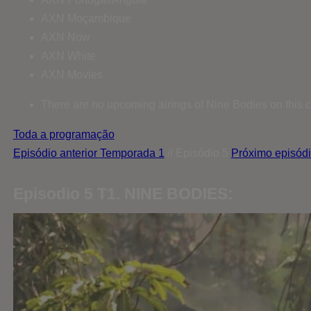
AXN Moçambique
AXN Now
AXN White
AXN Movies
There are no upcoming airings of Nine Bodies on this 
Toda a programação
Episódio anterior
Temporada 1
// Episódio 5
Próximo episód
Episodio 5 T1. NINE BODIES: