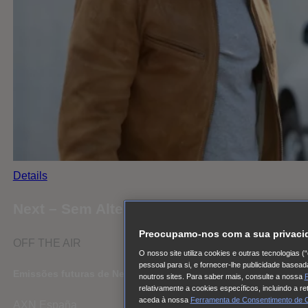
Details
Next – Sem Alternativa
Preocupamo-nos com a sua privaci
OFF THE AIR
O nosso site utiliza cookies e outras tecnologias 
pessoal para si, e fornecer-lhe publicidade basea
Emissões futuras de Next – Sem Alternativa
noutros sites. Para saber mais, consulte a nossa
P
relativamente a cookies específicos, incluindo a r
aceda à nossa
Ferramenta de Consentimento de 
AXN España