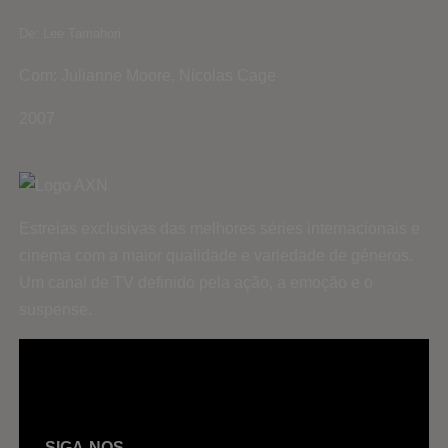
De: Lee Tamahori
Com: Julianne Moore, Nicolas Cage
2007
Estreias exclusivas das melhores séries internacionais e
cinema com a maior qualidade e variedade de géneros.
Um canal de TV definido pela ação, a emoção e o
suspense.
SIGA-NOS