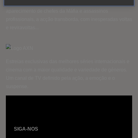
medida que as coisas começam a aquecer, com o
aparecimento de chefes da Máfia e assassinos
profissionais, a acção transborda, com inesperadas voltas
e reviravoltas...
Estreias exclusivas das melhores séries internacionais e
cinema com a maior qualidade e variedade de géneros.
Um canal de TV definido pela ação, a emoção e o
suspense.
SIGA-NOS