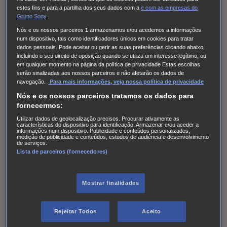
AXN Now
estes fins e para a partilha dos seus dados com a
e com
as empresas do
AXN White
Grupo Sony
.
AXN Movies
Nós e os nossos parceiros
1
armazenamos e/ou acedemos a informações
num dispositivo, tais como identificadores únicos em cookies para tratar
dados pessoais. Pode aceitar ou gerir as suas preferências clicando abaixo,
There are no upcoming airings of A mexicana on
incluindo o seu direito de oposição quando se utiliza um interesse legítimo, ou
this channel.
em qualquer momento na página da política de privacidade Estas escolhas
serão sinalizadas aos nossos parceiros e não afetarão os dados de
navegação.
Para mais informações, veja nossa política de privacidade
Toda a programação
Nós e os nossos parceiros tratamos os dados para
fornecermos:
Juntos pela primeira vez, as “estrelas” de cinema Brad
Utilizar dados de geolocalização precisos. Procurar ativamente as
Pitt e Julia Roberts encetam uma viagem hilariante e
características do dispositivo para identificação. Armazenar e/ou aceder a
informações num dispositivo. Publicidade e conteúdos personalizados,
plena de acção, a sul da fronteira, com James Gandolfini
medição de publicidade e conteúdos, estudos de audiência e desenvolvimento
de serviços.
(“Os Sopranos”), numa comédia romântica peculiar,
Lista de parceiros (fornecedores)
repleta de tiroteios e intriga.
Antes do desafortunado Jerry poder fazer as pazes com
Mostrar finalidades
Samantha, vê-se obrigado a fazer mais uma viagem
louca ao México para ir buscar uma pistola antiga e de
Rejeitar Todos
Aceito
valor inestimável, a fim de saldar as suas dívidas. À