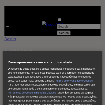
S
e
a
Details
r
A mexicana
c
h
OFF THE AIR
Preocupamo-nos com a sua privacidade
f
O nosso site utiliza cookies e outras tecnologias (“cookies”) para melhorar o
o
Emissões futuras de A mexicana
seu funcionamento, torná-lo mais pessoal para si, e fornecer-lhe publicidade
r
baseada nas suas atividades e interesses de navegação neste e noutros
sites. Para saber mais, consulte a nossa
Política de Privacidade e Cookies
.
AXN España
:
Para fazer escolhas relativamente a cookies específicos, incluindo a retirada
do consentimento após o consentimento ter sido dado, aceda à nossa
AXN Portugal/Angola
Ferramenta de Consentimento de Cookies
(disponível em todas as páginas).
Não precisa ter os cookies ativados para utilizar os nossos sites e aplicações,
AXN Moçambique
mas desligá-los pode afetar a sua experiência nos nossos sites e aplicações.
Ao clicar em 'Aceitar', concorda que os cookies podem ser utilizados para