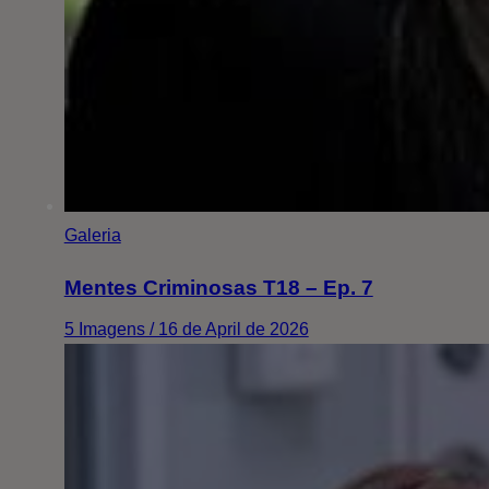
Galeria
Mentes Criminosas T18 – Ep. 7
5 Imagens / 16 de April de 2026