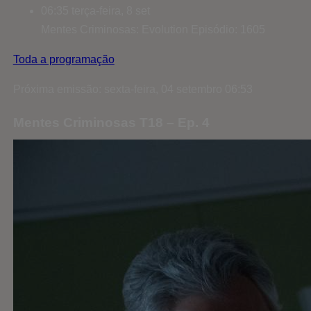
06:35
terça-feira, 8 set
Mentes Criminosas: Evolution
Episódio: 1605
Toda a programação
Próxima emissão: sexta-feira, 04 setembro 06:53
Mentes Criminosas T18 – Ep. 4