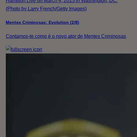
Hamilton Live on March 4, 2015 in Washington, DC.
(Photo by Larry French/Getty Images)
Mentes Criminosas: Evolution (2/8)
Contamos-te como é o novo ator de Mentes Criminosas