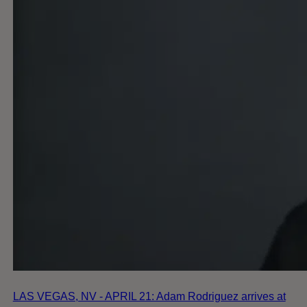
LAS VEGAS, NV - APRIL 21: Adam Rodriguez arrives at