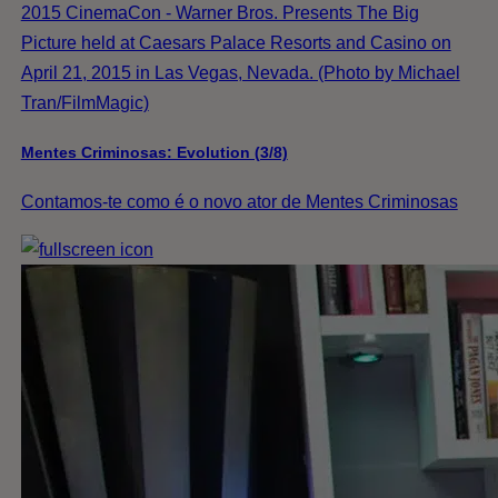
2015 CinemaCon - Warner Bros. Presents The Big
Picture held at Caesars Palace Resorts and Casino on
April 21, 2015 in Las Vegas, Nevada. (Photo by Michael
Tran/FilmMagic)
Mentes Criminosas: Evolution (3/8)
Contamos-te como é o novo ator de Mentes Criminosas