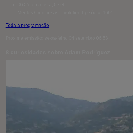
06:35
terça-feira, 8 set
Mentes Criminosas: Evolution
Episódio: 1605
Toda a programação
Próxima emissão: sexta-feira, 04 setembro 06:53
8 curiosidades sobre Adam Rodríguez