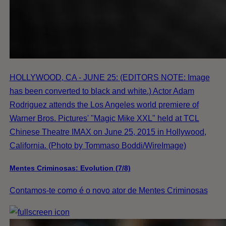
HOLLYWOOD, CA - JUNE 25: (EDITORS NOTE: Image
has been converted to black and white.) Actor Adam
Rodriguez attends the Los Angeles world premiere of
Warner Bros. Pictures' "Magic Mike XXL" held at TCL
Chinese Theatre IMAX on June 25, 2015 in Hollywood,
California. (Photo by Tommaso Boddi/WireImage)
Mentes Criminosas: Evolution (7/8)
Contamos-te como é o novo ator de Mentes Criminosas