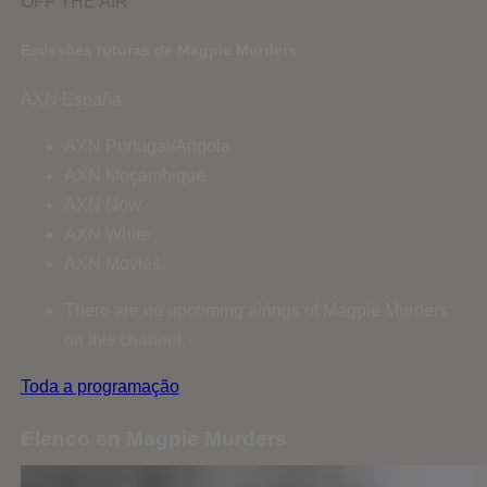
OFF THE AIR
Emissões futuras de Magpie Murders
AXN España
AXN Portugal/Angola
AXN Moçambique
AXN Now
AXN White
AXN Movies
There are no upcoming airings of Magpie Murders
on this channel.
Toda a programação
Elenco en Magpie Murders