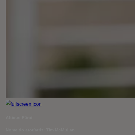
Atticus Pünd
Nome do ator/atriz: Tim McMullan