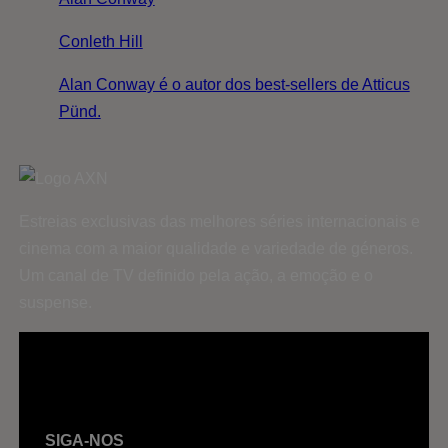
Conleth Hill
Alan Conway é o autor dos best-sellers de Atticus
Pünd.
Estreias exclusivas das melhores séries internacionais e
cinema com a maior qualidade e variedade de géneros.
Um canal de TV definido pela ação, a emoção e o
suspense.
SIGA-NOS