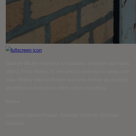
Quando Mickey regressa à esquadra, descobre que outra
vítima, Emily Morris, foi encontrada junto ao rio ainda com
vida. Mickey informa Ahearn que uma mulher da avenida
identificou o homem no vídeo como um polícia.
Elenco
Gwyneth Horder-Payton, Amanda Seyfried, Nicholas
Pinnock