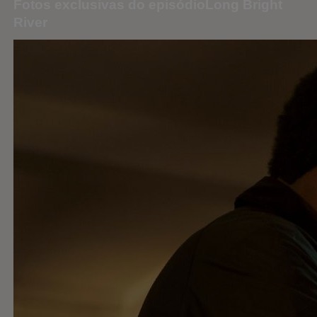
Fotos exclusivas do episódioLong Bright
River