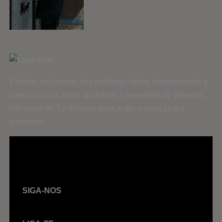
Estreias exclusivas das melhores séries internacionais e
cinema com a maior qualidade e variedade de géneros.
Um canal de TV definido pela ação, a emoção e o
suspense.
SIGA-NOS