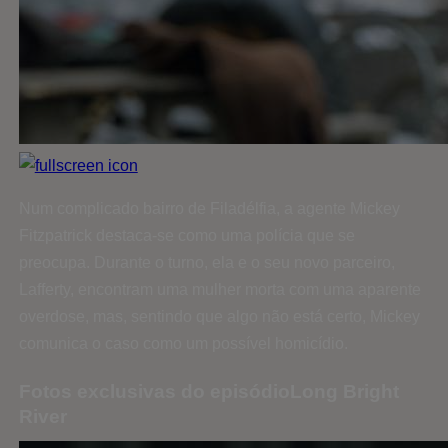
Num complicado bairro de Filadélfia, a agente Mickey
Fitzpatrick destaca-se como uma polícia que se
preocupa. Durante o turno, ela e o seu novo parceiro,
Lafferty, encontram uma mulher morta com uma aparente
overdose, mas, sentindo que algo não está certo, Mickey
comunica o caso como um possível homicídio.
Fotos exclusivas do episódioLong Bright
River