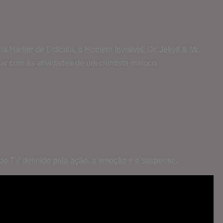
 Harker de Drácula, o Homem Invisível, Dr. Jekyll & Mr.
ar com as a
tividades de um cientista maluco.
 de TV definido pela ação, a emoção e o suspense.