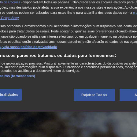
to de Cookies
(disponível em todas as páginas). Não precisa ter os cookies ativados para ut
ações, mas desligá-los pode afetar a sua experiência nos nossos sites e aplicações. Ao clicar
 os cookies podem ser utilizados para estes fins e para a partilha dos seus dados com a
e
 Grupo Sony
.
ssos parceiros
1
armazenamos e/ou acedemos a informações num dispositivo, tais como iden
kies para tratar dados pessoais. Pode aceitar ou gerir as suas preferências clicando abaixo
e oposição quando se utiliza um interesse legítimo, ou em qualquer momento na página da pol
Estas escolhas serão sinalizadas aos nossos parceiros e não afetarão os dados de navegaç
 veja nossa política de privacidade
 nossos parceiros tratamos os dados para fornecermos:
s de geolocalização precisos. Procurar ativamente as características do dispositivo para iden
ou aceder a informações num dispositivo. Publicidade e conteúdos personalizados, medição
 estudos de audiência e desenvolvimento de serviços.
rceiros (fornecedores)
finalidades
Rejeitar Todos
A