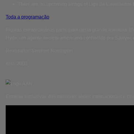
There are no upcoming airings of Liga de Cavalheiros E
Toda a programação
Figuras extraordinárias participam desta grande aventura. 
Hyde, um agente secreto americano conhecido por Sawyer,
Realizador: Stephen Norrington
Ano: 2003
Estreias exclusivas das melhores séries internacionais e c