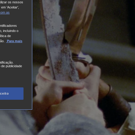
ilizar os nossos
 em 'Aceitar',
 com
as
tificadores
, incluindo o
ítica de
ão.
Para mais
tificação.
 de publicidade
ceito