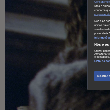
Consentimen
sites e aplic
concorda que
empresas do
Nós e os no
únicos em coo
seu direito d
privacidade 
informações,
Nós e os
Utilizar dado
Armazenar e/
e conteúdos,
Lista de pa
Mostrar 