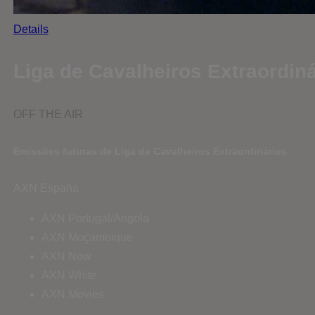
Details
Liga de Cavalheiros Extraordin
OFF THE AIR
Emissões futuras de Liga de Cavalheiros Extraordinários
AXN España
AXN Portugal/Angola
AXN Moçambique
AXN Now
AXN White
AXN Movies