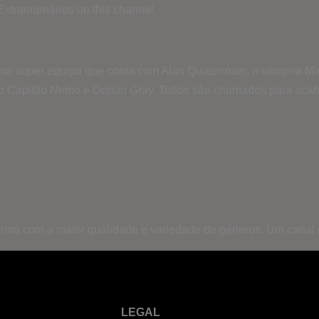
xtraordinários on this channel.
Uma super equipa que conta com Alan Quatermain, a vampira Mina
 o Capitão Nemo e Dorian Gray. Todos são chamados para acab
inema com a maior qualidade e variedade de géneros. Um canal
LEGAL