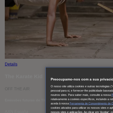
Details
The Karate Kid
Preocupamo-nos com a sua privaci
O nosso site utiliza cookies e outras tecnologias 
OFF THE AIR
pessoal para si, e fornecer-lhe publicidade basea
noutros sites. Para saber mais, consulte a nossa
P
relativamente a cookies específicos, incluindo a r
Emissões futuras de The Karate Kid
aceda à nossa
Ferramenta de Consentimento de 
cookies ativados para utilizar os nossos sites e a
AXN España
nossos sites e aplicações. Ao clicar em 'Aceitar', 