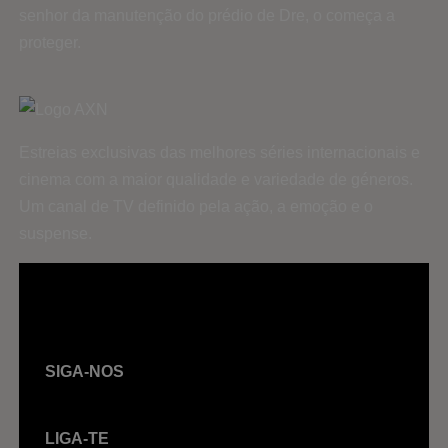
senhor da manutenção do prédio de Dre, o começa a
proteger.
Estreias exclusivas das melhores séries internacionais e
cinema com a maior qualidade e variedade de géneros.
Um canal de TV definido pela ação, a emoção e o
suspense.
SIGA-NOS
LIGA-TE