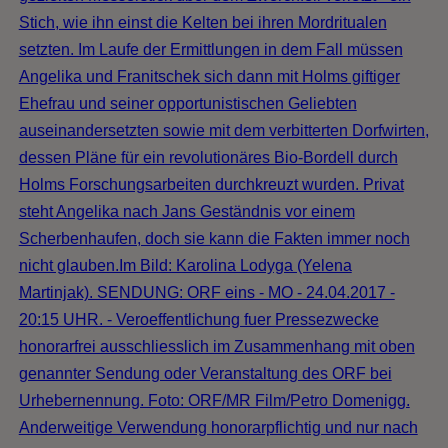
Stich, wie ihn einst die Kelten bei ihren Mordritualen
setzten. Im Laufe der Ermittlungen in dem Fall müssen
Angelika und Franitschek sich dann mit Holms giftiger
Ehefrau und seiner opportunistischen Geliebten
auseinandersetzten sowie mit dem verbitterten Dorfwirten,
dessen Pläne für ein revolutionäres Bio-Bordell durch
Holms Forschungsarbeiten durchkreuzt wurden. Privat
steht Angelika nach Jans Geständnis vor einem
Scherbenhaufen, doch sie kann die Fakten immer noch
nicht glauben.Im Bild: Karolina Lodyga (Yelena
Martinjak). SENDUNG: ORF eins - MO - 24.04.2017 -
20:15 UHR. - Veroeffentlichung fuer Pressezwecke
honorarfrei ausschliesslich im Zusammenhang mit oben
genannter Sendung oder Veranstaltung des ORF bei
Urhebernennung. Foto: ORF/MR Film/Petro Domenigg.
Anderweitige Verwendung honorarpflichtig und nur nach