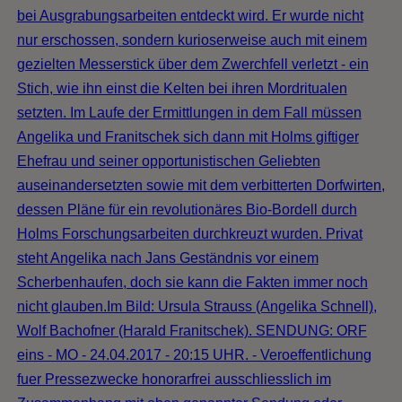
bei Ausgrabungsarbeiten entdeckt wird. Er wurde nicht
nur erschossen, sondern kurioserweise auch mit einem
gezielten Messerstick über dem Zwerchfell verletzt - ein
Stich, wie ihn einst die Kelten bei ihren Mordritualen
setzten. Im Laufe der Ermittlungen in dem Fall müssen
Angelika und Franitschek sich dann mit Holms giftiger
Ehefrau und seiner opportunistischen Geliebten
auseinandersetzten sowie mit dem verbitterten Dorfwirten,
dessen Pläne für ein revolutionäres Bio-Bordell durch
Holms Forschungsarbeiten durchkreuzt wurden. Privat
steht Angelika nach Jans Geständnis vor einem
Scherbenhaufen, doch sie kann die Fakten immer noch
nicht glauben.Im Bild: Ursula Strauss (Angelika Schnell),
Wolf Bachofner (Harald Franitschek). SENDUNG: ORF
eins - MO - 24.04.2017 - 20:15 UHR. - Veroeffentlichung
fuer Pressezwecke honorarfrei ausschliesslich im