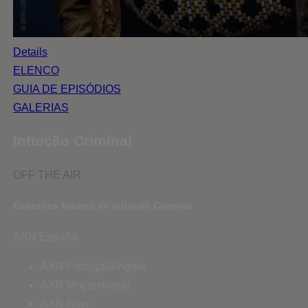
Details
ELENCO
GUIA DE EPISÓDIOS
GALERIAS
Intuição Criminal
OFF THE AIR
Emissões futuras de Intuição Criminal
AXN España
AXN Portugal/Angola
AXN Moçambique
AXN Now