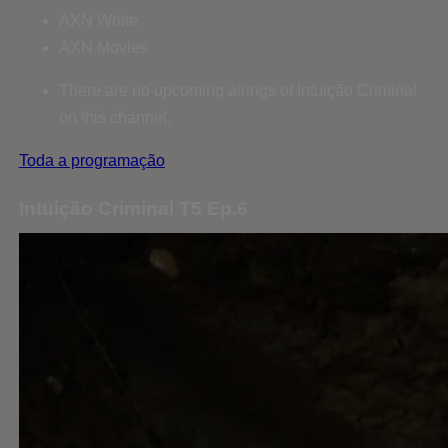
AXN White
AXN Movies
There are no upcoming airings of Intuição Criminal
on this channel.
Toda a programação
Intuição Criminal T5 Ep.6