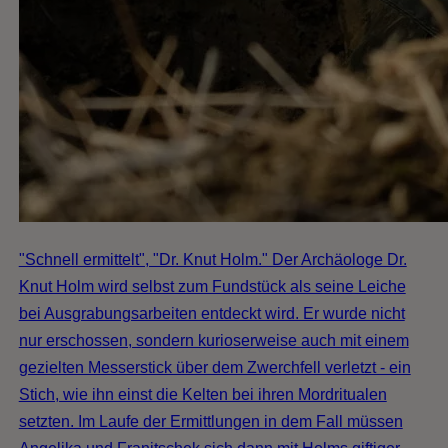
"Schnell ermittelt", "Dr. Knut Holm." Der Archäologe Dr.
Knut Holm wird selbst zum Fundstück als seine Leiche
bei Ausgrabungsarbeiten entdeckt wird. Er wurde nicht
nur erschossen, sondern kurioserweise auch mit einem
gezielten Messerstick über dem Zwerchfell verletzt - ein
Stich, wie ihn einst die Kelten bei ihren Mordritualen
setzten. Im Laufe der Ermittlungen in dem Fall müssen