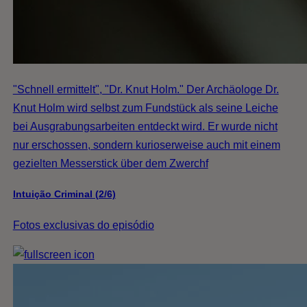
"Schnell ermittelt", "Dr. Knut Holm." Der Archäologe Dr.
Knut Holm wird selbst zum Fundstück als seine Leiche
bei Ausgrabungsarbeiten entdeckt wird. Er wurde nicht
nur erschossen, sondern kurioserweise auch mit einem
gezielten Messerstick über dem Zwerchf
Intuição Criminal (2/6)
Fotos exclusivas do episódio