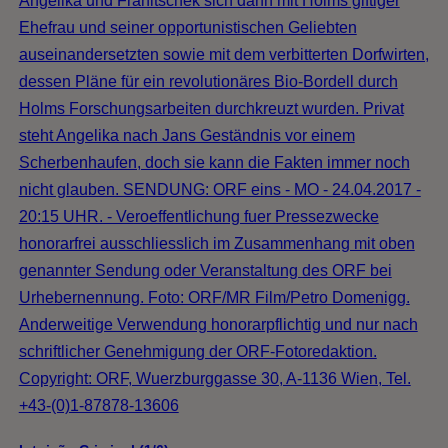
Angelika und Franitschek sich dann mit Holms giftiger
Ehefrau und seiner opportunistischen Geliebten
auseinandersetzten sowie mit dem verbitterten Dorfwirten,
dessen Pläne für ein revolutionäres Bio-Bordell durch
Holms Forschungsarbeiten durchkreuzt wurden. Privat
steht Angelika nach Jans Geständnis vor einem
Scherbenhaufen, doch sie kann die Fakten immer noch
nicht glauben. SENDUNG: ORF eins - MO - 24.04.2017 -
20:15 UHR. - Veroeffentlichung fuer Pressezwecke
honorarfrei ausschliesslich im Zusammenhang mit oben
genannter Sendung oder Veranstaltung des ORF bei
Urhebernennung. Foto: ORF/MR Film/Petro Domenigg.
Anderweitige Verwendung honorarpflichtig und nur nach
schriftlicher Genehmigung der ORF-Fotoredaktion.
Copyright: ORF, Wuerzburggasse 30, A-1136 Wien, Tel.
+43-(0)1-87878-13606