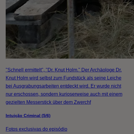
"Schnell ermittelt", "Dr. Knut Holm." Der Archäologe Dr.
Knut Holm wird selbst zum Fundstück als seine Leiche
bei Ausgrabungsarbeiten entdeckt wird. Er wurde nicht
nur erschossen, sondern kurioserweise auch mit einem
gezielten Messerstick über dem Zwerchf
Intuição Criminal (5/6)
Fotos exclusivas do episódio