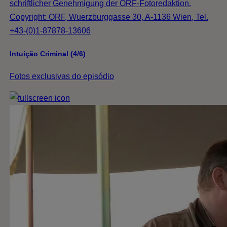
schriftlicher Genehmigung der ORF-Fotoredaktion.
Copyright: ORF, Wuerzburggasse 30, A-1136 Wien, Tel.
+43-(0)1-87878-13606
Intuição Criminal (4/6)
Fotos exclusivas do episódio