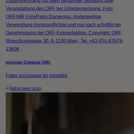
Zusammenhang mit oben genannter Sendung oder
Veranstaltung des ORF bei Urhebernennung. Foto:
ORF/MR Film/Petro Domenigg. Anderweitige
Verwendung honorarpflichtig und nur nach schriftlicher
Genehmigung der ORF-Fotoredaktion. Copyright: ORF,
Wuerzburggasse 30, A-1136 Wien, Tel. +43-(0)1-87878-
13606
Intuição Criminal (3/6)
Fotos exclusivas do episódio