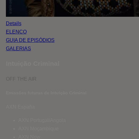
Details
ELENCO
GUIA DE EPISÓDIOS
GALERIAS
Intuição Criminal
OFF THE AIR
Emissões futuras de Intuição Criminal
AXN España
AXN Portugal/Angola
AXN Moçambique
AXN Now