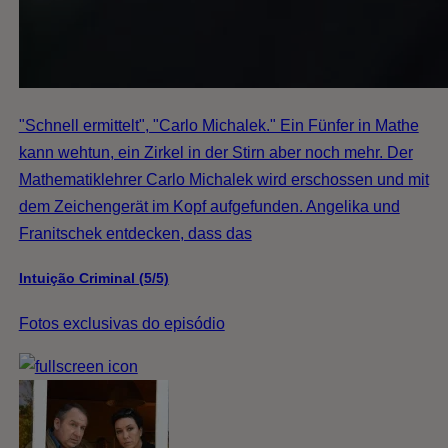
"Schnell ermittelt", "Carlo Michalek." Ein Fünfer in Mathe
kann wehtun, ein Zirkel in der Stirn aber noch mehr. Der
Mathematiklehrer Carlo Michalek wird erschossen und mit
dem Zeichengerät im Kopf aufgefunden. Angelika und
Franitschek entdecken, dass das
Intuição Criminal (5/5)
Fotos exclusivas do episódio