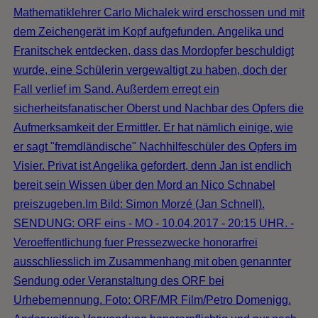
Mathematiklehrer Carlo Michalek wird erschossen und mit
dem Zeichengerät im Kopf aufgefunden. Angelika und
Franitschek entdecken, dass das Mordopfer beschuldigt
wurde, eine Schülerin vergewaltigt zu haben, doch der
Fall verlief im Sand. Außerdem erregt ein
sicherheitsfanatischer Oberst und Nachbar des Opfers die
Aufmerksamkeit der Ermittler. Er hat nämlich einige, wie
er sagt "fremdländische" Nachhilfeschüler des Opfers im
Visier. Privat ist Angelika gefordert, denn Jan ist endlich
bereit sein Wissen über den Mord an Nico Schnabel
preiszugeben.Im Bild: Simon Morzé (Jan Schnell).
SENDUNG: ORF eins - MO - 10.04.2017 - 20:15 UHR. -
Veroeffentlichung fuer Pressezwecke honorarfrei
ausschliesslich im Zusammenhang mit oben genannter
Sendung oder Veranstaltung des ORF bei
Urhebernennung. Foto: ORF/MR Film/Petro Domenigg.