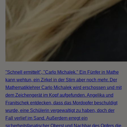
"Schnell ermittelt", "Carlo Michalek." Ein Fünfer in Mathe
kann wehtun, ein Zirkel in der Stirn aber noch mehr. Der
Mathematiklehrer Carlo Michalek wird erschossen und mit
dem Zeichengerät im Kopf aufgefunden. Angelika und
Franitschek entdecken, dass das Mordopfer beschuldigt
wurde, eine Schülerin vergewaltigt zu haben, doch der
Fall verlief im Sand. Außerdem erregt ein
sicherheitsfanatischer Oberst und Nachbar des Opfers die