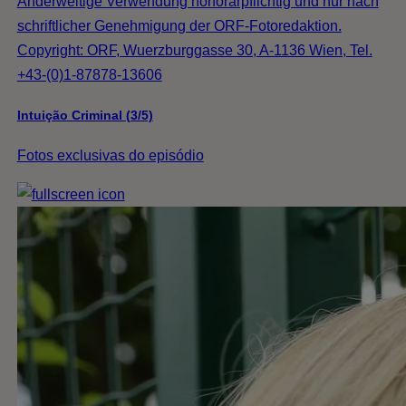
Anderweitige Verwendung honorarpflichtig und nur nach
schriftlicher Genehmigung der ORF-Fotoredaktion.
Copyright: ORF, Wuerzburggasse 30, A-1136 Wien, Tel.
+43-(0)1-87878-13606
Intuição Criminal (3/5)
Fotos exclusivas do episódio