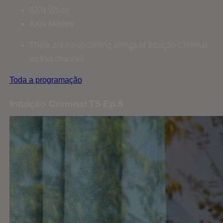
AXN White
AXN Movies
There are no upcoming airings of Intuição Criminal
on this channel.
Toda a programação
Intuição Criminal T5 Ep.5