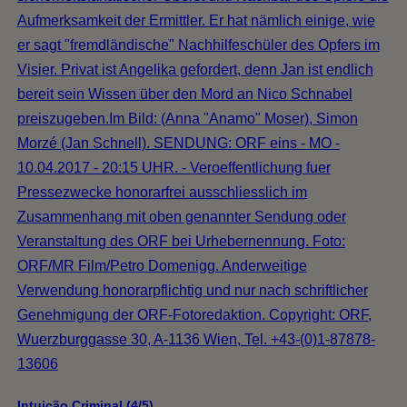
Aufmerksamkeit der Ermittler. Er hat nämlich einige, wie
er sagt "fremdländische" Nachhilfeschüler des Opfers im
Visier. Privat ist Angelika gefordert, denn Jan ist endlich
bereit sein Wissen über den Mord an Nico Schnabel
preiszugeben.Im Bild: (Anna "Anamo" Moser), Simon
Morzé (Jan Schnell). SENDUNG: ORF eins - MO -
10.04.2017 - 20:15 UHR. - Veroeffentlichung fuer
Pressezwecke honorarfrei ausschliesslich im
Zusammenhang mit oben genannter Sendung oder
Veranstaltung des ORF bei Urhebernennung. Foto:
ORF/MR Film/Petro Domenigg. Anderweitige
Verwendung honorarpflichtig und nur nach schriftlicher
Genehmigung der ORF-Fotoredaktion. Copyright: ORF,
Wuerzburggasse 30, A-1136 Wien, Tel. +43-(0)1-87878-
13606
Intuição Criminal (4/5)