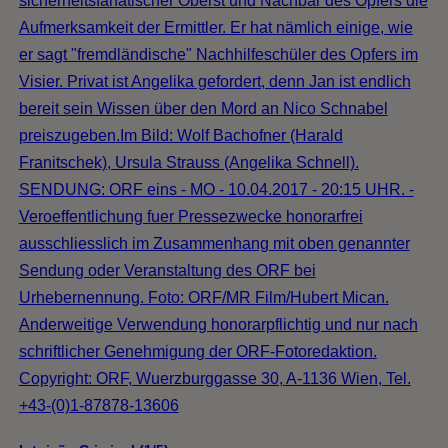
sicherheitsfanatischer Oberst und Nachbar des Opfers die
Aufmerksamkeit der Ermittler. Er hat nämlich einige, wie
er sagt "fremdländische" Nachhilfeschüler des Opfers im
Visier. Privat ist Angelika gefordert, denn Jan ist endlich
bereit sein Wissen über den Mord an Nico Schnabel
preiszugeben.Im Bild: Wolf Bachofner (Harald
Franitschek), Ursula Strauss (Angelika Schnell).
SENDUNG: ORF eins - MO - 10.04.2017 - 20:15 UHR. -
Veroeffentlichung fuer Pressezwecke honorarfrei
ausschliesslich im Zusammenhang mit oben genannter
Sendung oder Veranstaltung des ORF bei
Urhebernennung. Foto: ORF/MR Film/Hubert Mican.
Anderweitige Verwendung honorarpflichtig und nur nach
schriftlicher Genehmigung der ORF-Fotoredaktion.
Copyright: ORF, Wuerzburggasse 30, A-1136 Wien, Tel.
+43-(0)1-87878-13606