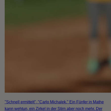
"Schnell ermittelt", "Carlo Michalek." Ein Fünfer in Mathe
kann wehtun, ein Zirkel in der Stirn aber noch mehr. Der