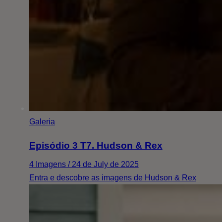
Galeria
Episódio 3 T7. Hudson & Rex
4 Imagens / 24 de July de 2025
Entra e descobre as imagens de Hudson & Rex