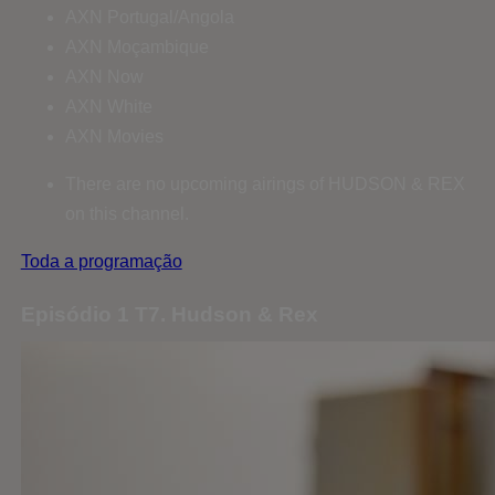
AXN Portugal/Angola
AXN Moçambique
AXN Now
AXN White
AXN Movies
There are no upcoming airings of HUDSON & REX
on this channel.
Toda a programação
Episódio 1 T7. Hudson & Rex