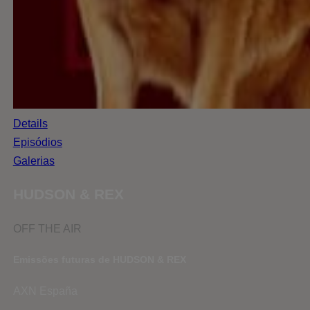
Details
Episódios
Galerias
HUDSON & REX
OFF THE AIR
Emissões futuras de HUDSON & REX
AXN España