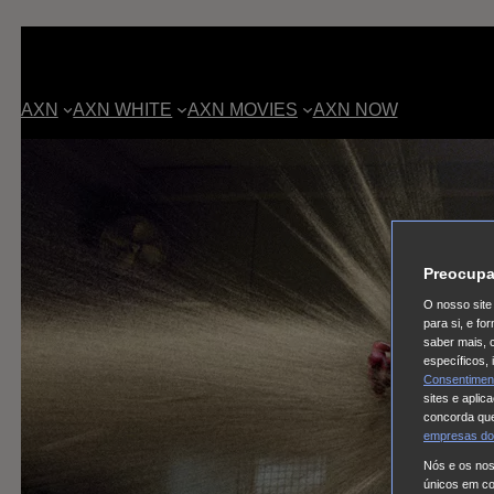
AXN
AXN WHITE
AXN MOVIES
AXN NOW
Preocupa
O nosso site 
para si, e f
saber mais, 
específicos,
Consentimen
sites e aplic
concorda que
empresas do
Nós e os no
únicos em coo