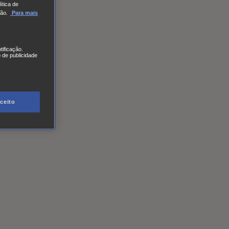
ítica de
ão.
Para mais
tificação.
 de publicidade
ceito