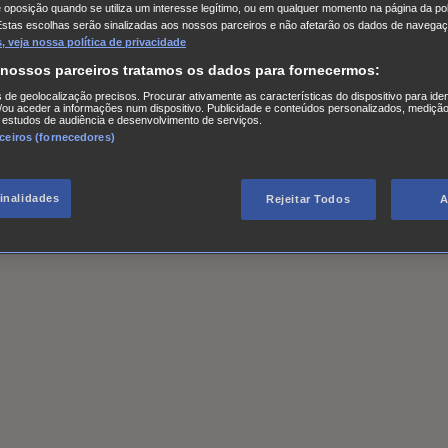
e oposição quando se utiliza um interesse legítimo, ou em qualquer momento na página da pol
Estas escolhas serão sinalizadas aos nossos parceiros e não afetarão os dados de navegaç
 veja nossa política de privacidade
 nossos parceiros tratamos os dados para fornecermos:
s de geolocalização precisos. Procurar ativamente as características do dispositivo para iden
ou aceder a informações num dispositivo. Publicidade e conteúdos personalizados, medição
 estudos de audiência e desenvolvimento de serviços.
rceiros (fornecedores)
finalidades
Rejeitar Todos
A