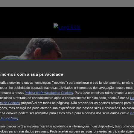
mo-nos com a sua privacidade
utiliza cookies e outras tecnologias (“cookies”) para melhorar o seu funcionamento, torná-l
ornecer-lhe publicidade baseada nas suas atividades e interesses de navegação neste e noutr
consulte a nossa
Política de Privacidade e Cookies
. Para fazer escolhas relativamente a coo
 incluindo a retirada do consentimento após o consentimento ter sido dado, aceda à nossa
Fe
to de Cookies
(disponível em todas as páginas). Não precisa ter os cookies ativados para ut
ações, mas desligá-los pode afetar a sua experiência nos nossos sites e aplicações. Ao clicar
 os cookies podem ser utilizados para estes fins e para a partilha dos seus dados com a
e
 Grupo Sony
.
ssos parceiros
1
armazenamos e/ou acedemos a informações num dispositivo, tais como iden
kies para tratar dados pessoais. Pode aceitar ou gerir as suas preferências clicando abaixo