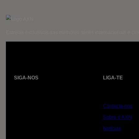
Estreias exclusivas das melhores séries internacionais e c
SIGA-NOS
LIGA-TE
Contacta-nos
Sobre o AXN
Notícias