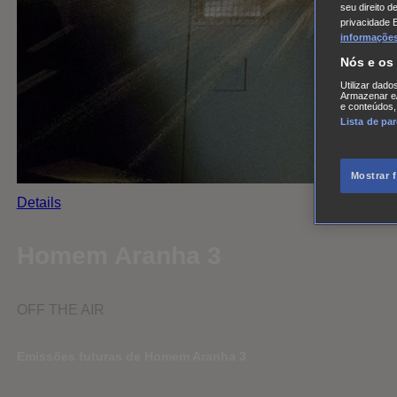
seu direito d
privacidade 
informações,
Nós e os
Utilizar dado
Armazenar e/
e conteúdos,
Lista de pa
Mostrar 
Details
Homem Aranha 3
OFF THE AIR
Emissões futuras de Homem Aranha 3