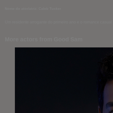
Nome do ator/atriz: Caleb Tucker
Um residente arrogante do primeiro ano e o romance casual
More actors from Good Sam