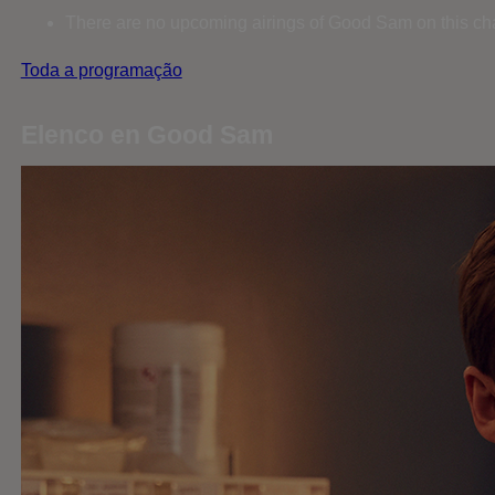
There are no upcoming airings of Good Sam on this ch
Toda a programação
Elenco en Good Sam