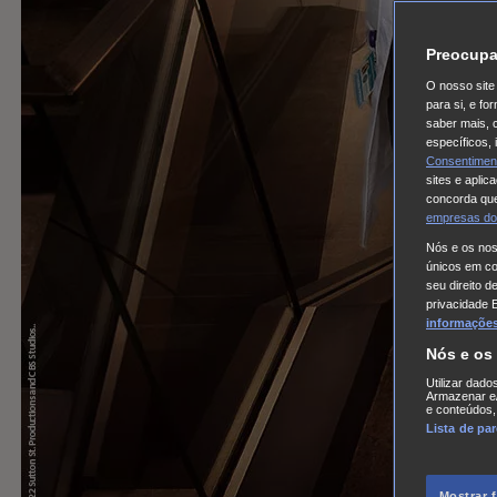
Preocupa
O nosso site 
para si, e f
saber mais, 
específicos,
Consentimen
sites e aplic
concorda que
empresas do
Nós e os no
únicos em coo
seu direito d
privacidade 
informações,
Nós e os
Utilizar dado
Armazenar e/
e conteúdos,
Lista de pa
Mostrar 