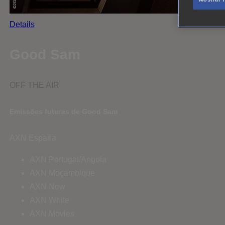
Details
Good Sam
OFF THE AIR
Emissões futuras de Good Sam
AXN España
AXN Portugal/Angola
AXN Moçambique
AXN Now
AXN White
AXN Movies