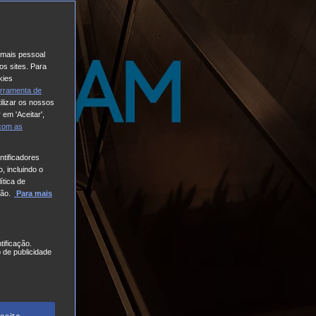
o mais pessoal
os sites. Para
kies
rramenta de
ilizar os nossos
 em 'Aceitar',
 com
as
tificadores
, incluindo o
ítica de
ão.
Para mais
tificação.
 de publicidade