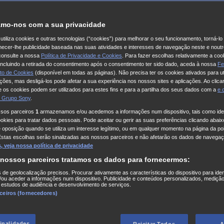
mo-nos com a sua privacidade
utiliza cookies e outras tecnologias (“cookies”) para melhorar o seu funcionamento, torná-l
ornecer-lhe publicidade baseada nas suas atividades e interesses de navegação neste e noutr
consulte a nossa
Política de Privacidade e Cookies
. Para fazer escolhas relativamente a coo
 incluindo a retirada do consentimento após o consentimento ter sido dado, aceda à nossa
Fe
to de Cookies
(disponível em todas as páginas). Não precisa ter os cookies ativados para ut
ações, mas desligá-los pode afetar a sua experiência nos nossos sites e aplicações. Ao clicar
 os cookies podem ser utilizados para estes fins e para a partilha dos seus dados com a
e
 Grupo Sony
.
ssos parceiros
1
armazenamos e/ou acedemos a informações num dispositivo, tais como iden
kies para tratar dados pessoais. Pode aceitar ou gerir as suas preferências clicando abaixo
e oposição quando se utiliza um interesse legítimo, ou em qualquer momento na página da pol
Estas escolhas serão sinalizadas aos nossos parceiros e não afetarão os dados de navegaç
 veja nossa política de privacidade
 nossos parceiros tratamos os dados para fornecermos:
s de geolocalização precisos. Procurar ativamente as características do dispositivo para iden
ou aceder a informações num dispositivo. Publicidade e conteúdos personalizados, medição
 estudos de audiência e desenvolvimento de serviços.
rceiros (fornecedores)
finalidades