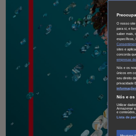
Preocupa
O nosso site 
para si, e f
saber mais, 
específicos,
Consentimen
sites e aplic
concorda que
empresas do
Nós e os no
únicos em coo
seu direito d
privacidade 
informações,
Nós e os
Utilizar dado
Armazenar e/
e conteúdos,
Lista de pa
Mostrar 