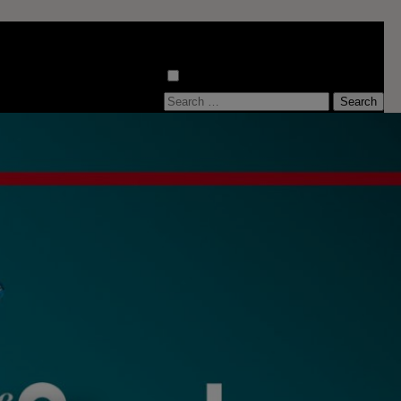
S
e
a
r
c
h
f
o
r
: