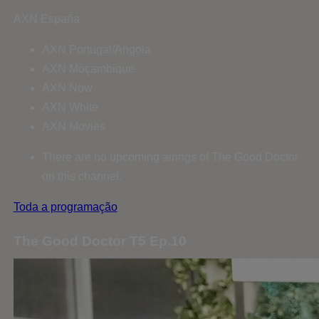
AXN España
AXN Portugal/Angola
AXN Moçambique
AXN Now
AXN White
AXN Movies
There are no upcoming airings of The Good Doctor
on this channel.
Toda a programação
The Good Doctor T5 Ep.10