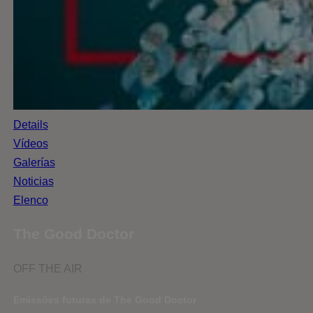
Details
Vídeos
Galerías
Noticias
Elenco
The Good Doctor
OFF THE AIR
Emissões futuras de The Good Doctor