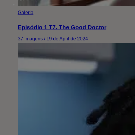
Galeria
Episódio 1 T7. The Good Doctor
37 Imagens / 19 de April de 2024