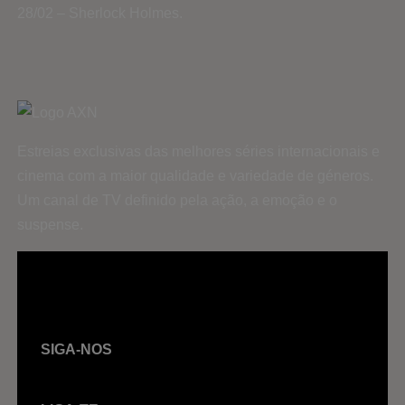
28/02 – Sherlock Holmes.
Estreias exclusivas das melhores séries internacionais e
cinema com a maior qualidade e variedade de géneros.
Um canal de TV definido pela ação, a emoção e o
suspense.
SIGA-NOS