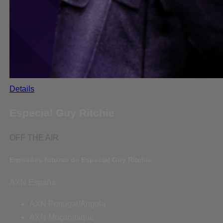
Details
Especial Guy Ritchie
OFF THE AIR
Emissões futuras de Especial Guy Ritchie
AXN España
AXN Portugal/Angola
AXN Moçambique