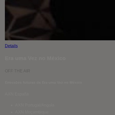
Details
Era uma Vez no México
OFF THE AIR
Emissões futuras de Era uma Vez no México
AXN España
AXN Portugal/Angola
AXN Moçambique