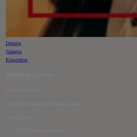
Details
Galeria
Episódios
Doutora Larsen
Emissões futuras
Emissões futuras de Doutora Larsen
AXN España
AXN Portugal/Angola