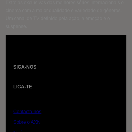
Estreias exclusivas das melhores séries internacionais e
cinema com a maior qualidade e variedade de géneros.
Um canal de TV definido pela ação, a emoção e o
suspense.
SIGA-NOS
LIGA-TE
Contacta-nos
Sobre o AXN