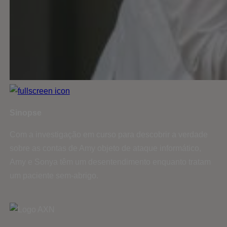
Sinopse
Com a investigação em curso para descobrir a verdade
sobre as contas de Amy objeto de ataque informático,
Amy e Sonya têm um desentendimento enquanto tratam
um paciente sem-abrigo.