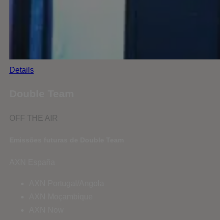
Details
Double Team
OFF THE AIR
Emissões futuras de Double Team
AXN España
AXN Portugal/Angola
AXN Moçambique
AXN Now