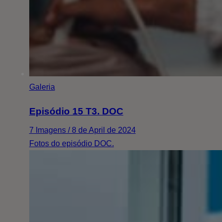
Galeria
Episódio 15 T3. DOC
7 Imagens / 8 de April de 2024
Fotos do episódio DOC.