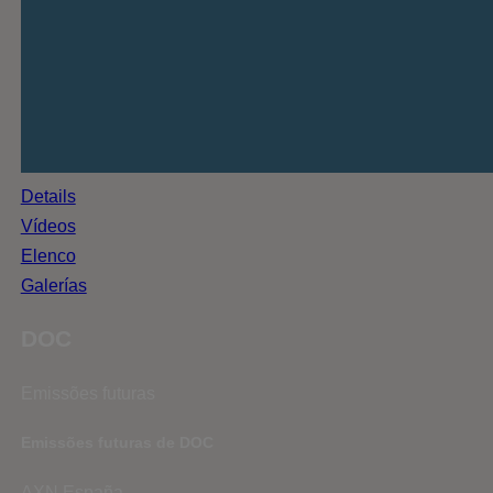
Details
Vídeos
Elenco
Galerías
DOC
Emissões futuras
Emissões futuras de DOC
AXN España