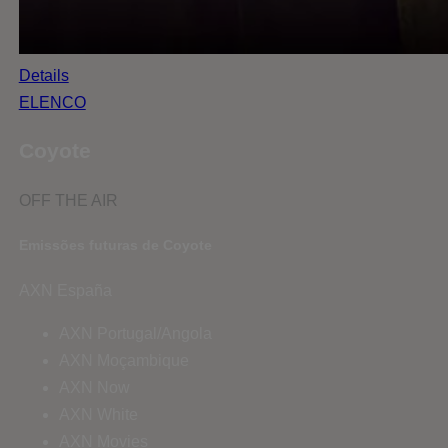
Details
ELENCO
Coyote
OFF THE AIR
Emissões futuras de Coyote
AXN España
AXN Portugal/Angola
AXN Moçambique
AXN Now
AXN White
AXN Movies