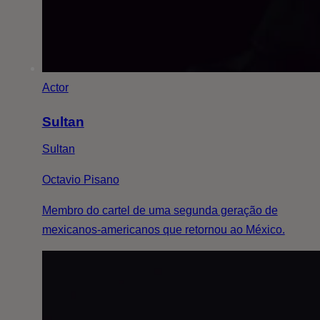
Actor
Sultan
Sultan
Octavio Pisano
Membro do cartel de uma segunda geração de
mexicanos-americanos que retornou ao México.