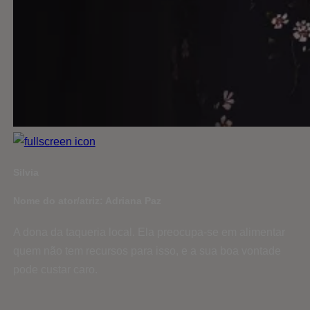
Silvia
Nome do ator/atriz: Adriana Paz
A dona da taqueria local. Ela preocupa-se em alimentar
quem não tem recursos para isso, e a sua boa vontade
pode custar caro.