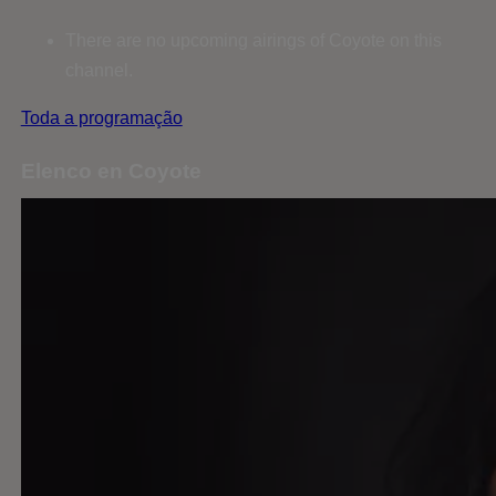
There are no upcoming airings of Coyote on this
channel.
Toda a programação
Elenco en Coyote