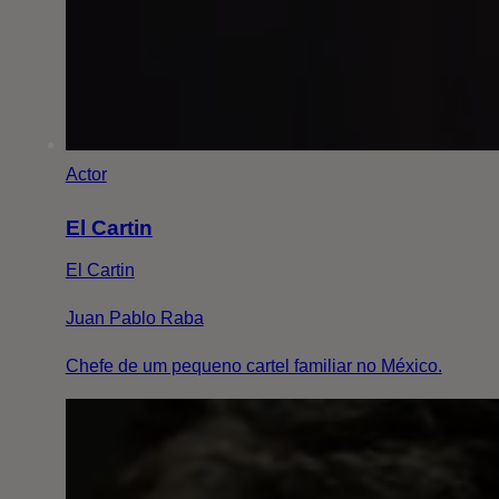
Actor
El Cartin
El Cartin
Juan Pablo Raba
Chefe de um pequeno cartel familiar no México.