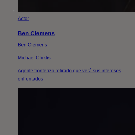
Actor
Ben Clemens
Ben Clemens
Michael Chiklis
Agente fronterizo retirado que verá sus intereses
enfrentados