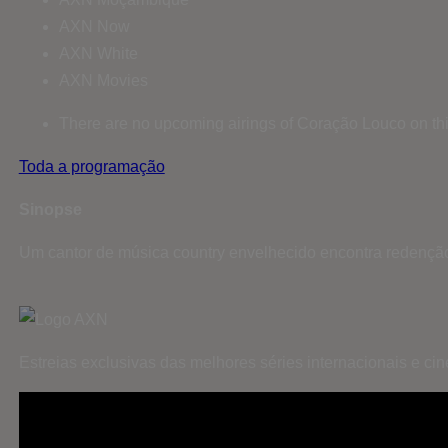
AXN Now
AXN White
AXN Movies
There are no upcoming airings of Coração Louco on th
Toda a programação
Sinopse
Um cantor de música country envelhecido encontra redenção
Estreias exclusivas das melhores séries internacionais e c