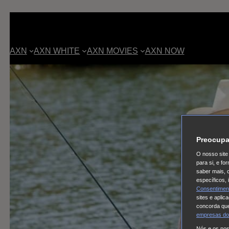
AXN
AXN WHITE
AXN MOVIES
AXN NOW
Preocupa
O nosso site 
para si, e f
saber mais, 
específicos,
Consentimen
sites e aplic
concorda que
empresas do
Nós e os no