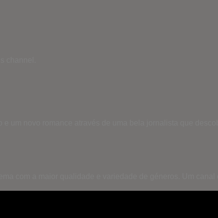
is channel.
 e um novo romance através de uma bela jornalista que desco
inema com a maior qualidade e variedade de géneros. Um canal