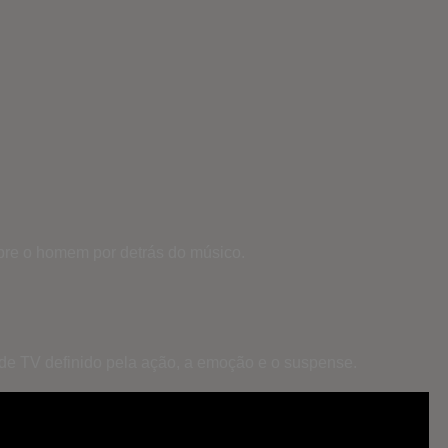
bre o homem por detrás do músico.
 de TV definido pela ação, a emoção e o suspense.