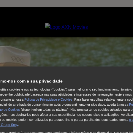
mo-nos com a sua privacidade
utiliza cookies e outras tecnologias (“cookies”) para melhorar o seu funcionamento, torná-l
ornecer-lhe publicidade baseada nas suas atividades e interesses de navegação neste e noutr
consulte a nossa
Política de Privacidade e Cookies
. Para fazer escolhas relativamente a coo
 incluindo a retirada do consentimento após o consentimento ter sido dado, aceda à nossa
Fe
to de Cookies
(disponível em todas as páginas). Não precisa ter os cookies ativados para ut
ações, mas desligá-los pode afetar a sua experiência nos nossos sites e aplicações. Ao clicar
 os cookies podem ser utilizados para estes fins e para a partilha dos seus dados com a
e
 Grupo Sony
.
ssos parceiros
1
armazenamos e/ou acedemos a informações num dispositivo, tais como iden