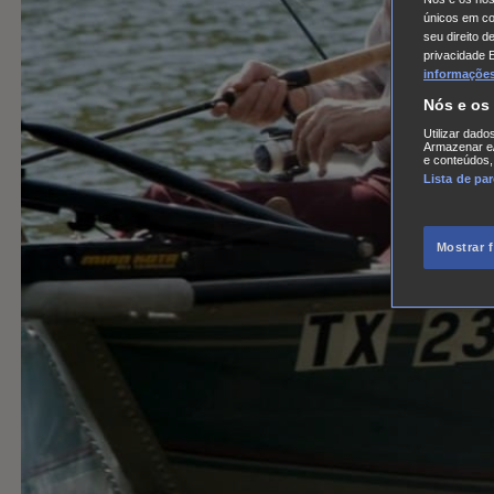
únicos em coo
seu direito d
privacidade 
informações,
Nós e os
Utilizar dado
Armazenar e/
e conteúdos,
Lista de pa
Mostrar 