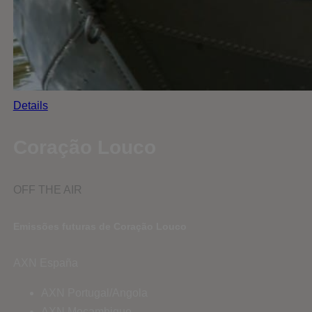
Details
Coração Louco
OFF THE AIR
Emissões futuras de Coração Louco
AXN España
AXN Portugal/Angola
AXN Moçambique