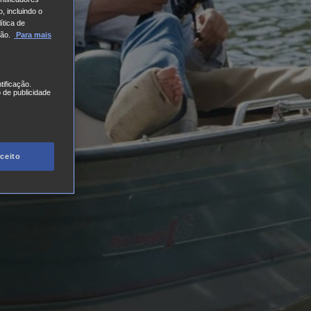
, incluindo o
ítica de
ão.
Para mais
tificação.
 de publicidade
ceito