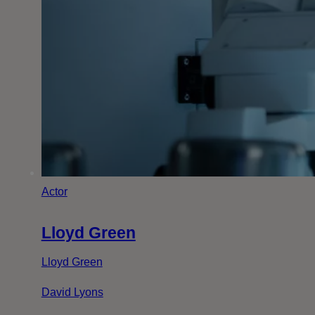
Actor
Lloyd Green
Lloyd Green
David Lyons