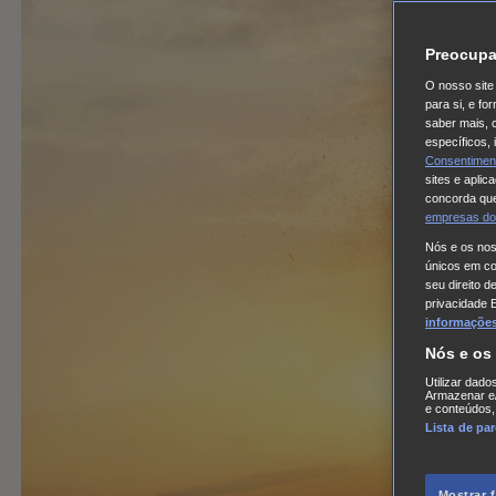
Preocupa
O nosso site 
para si, e f
saber mais, 
específicos,
Consentimen
sites e aplic
concorda que
empresas do
Nós e os no
únicos em coo
seu direito d
privacidade 
informações,
Nós e os
Utilizar dado
Armazenar e/
e conteúdos,
Lista de pa
Mostrar 