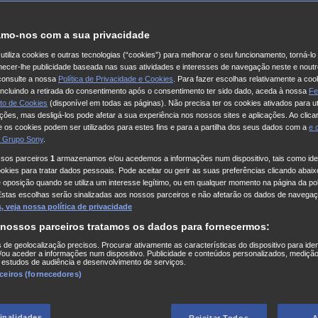
mo-nos com a sua privacidade
utiliza cookies e outras tecnologias (“cookies”) para melhorar o seu funcionamento, torná-l
ornecer-lhe publicidade baseada nas suas atividades e interesses de navegação neste e noutr
consulte a nossa
Política de Privacidade e Cookies
. Para fazer escolhas relativamente a coo
 incluindo a retirada do consentimento após o consentimento ter sido dado, aceda à nossa
Fe
to de Cookies
(disponível em todas as páginas). Não precisa ter os cookies ativados para ut
ações, mas desligá-los pode afetar a sua experiência nos nossos sites e aplicações. Ao clicar
 os cookies podem ser utilizados para estes fins e para a partilha dos seus dados com a
e
 Grupo Sony
.
ssos parceiros
1
armazenamos e/ou acedemos a informações num dispositivo, tais como iden
kies para tratar dados pessoais. Pode aceitar ou gerir as suas preferências clicando abaixo
e oposição quando se utiliza um interesse legítimo, ou em qualquer momento na página da pol
Estas escolhas serão sinalizadas aos nossos parceiros e não afetarão os dados de navegaç
 veja nossa política de privacidade
 nossos parceiros tratamos os dados para fornecermos:
s de geolocalização precisos. Procurar ativamente as características do dispositivo para iden
ou aceder a informações num dispositivo. Publicidade e conteúdos personalizados, medição
 estudos de audiência e desenvolvimento de serviços.
rceiros (fornecedores)
finalidades