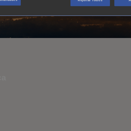
Rejeitar Todos
A
ça