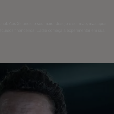
sorial. Aos 38 anos, o seu maior desejo é ser mãe, mas após
 recursos financeiros. Eadie começa a experimentar em sua