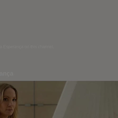
a Esperança on this channel.
rança