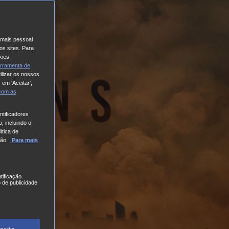
o mais pessoal
os sites. Para
kies
rramenta de
ilizar os nossos
 em 'Aceitar',
 com
as
tificadores
, incluindo o
ítica de
ão.
Para mais
tificação.
 de publicidade