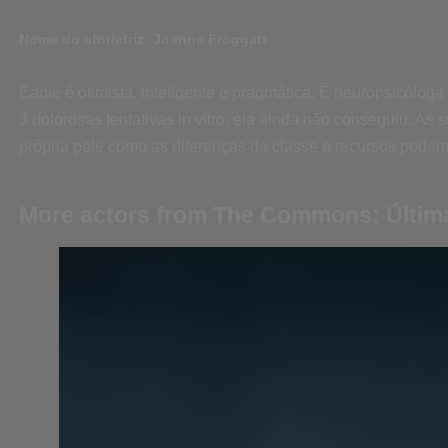
Nome do ator/atriz: Joanne Froggatt
Eadie é otimista, inteligente e pragmática. É neuropsicólog
3 dolorosas tentativas in vitro, ela ainda não conseguiu. A
própria pele como as diferenças de classe e recursos podem
More actors from The Commons: Últim