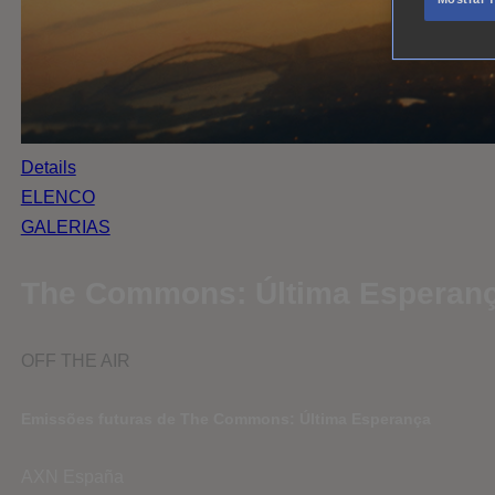
Details
ELENCO
GALERIAS
The Commons: Última Esperan
OFF THE AIR
Emissões futuras de The Commons: Última Esperança
AXN España