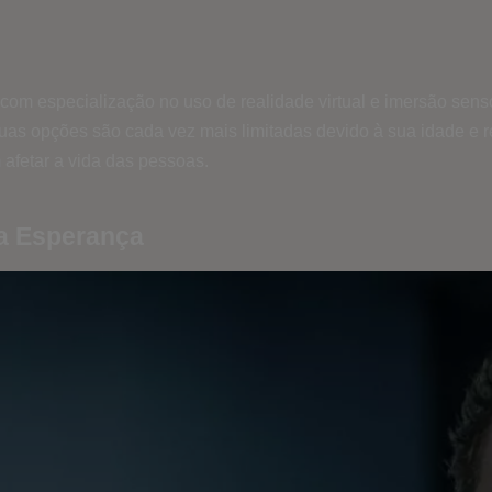
a com especialização no uso de realidade virtual e imersão sen
s suas opções são cada vez mais limitadas devido à sua idade e
 afetar a vida das pessoas.
a Esperança