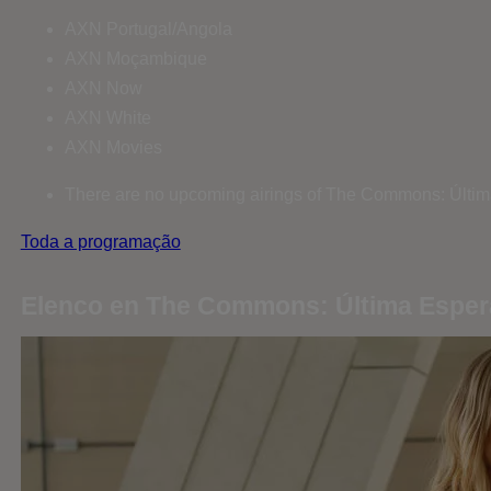
AXN Portugal/Angola
AXN Moçambique
AXN Now
AXN White
AXN Movies
There are no upcoming airings of The Commons: Últim
Toda a programação
Elenco en The Commons: Última Espe