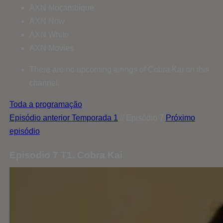
AXN Moçambique
AXN Now
AXN White
AXN Movies
There are no upcoming airings of Cobra Kai on this
channel.
Toda a programação
Episódio anterior
Temporada 1
// Episódio 7
Próximo
episódio
Episodio 7 T1. Cobra Kai