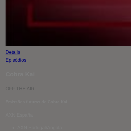
Details
Episódios
Cobra Kai
OFF THE AIR
Emissões futuras de Cobra Kai
AXN España
AXN Portugal/Angola