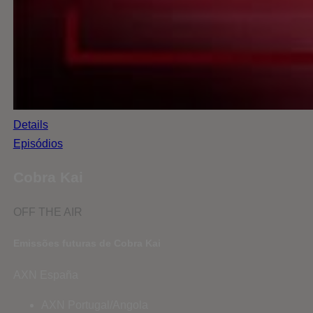
Details
Episódios
Cobra Kai
OFF THE AIR
Emissões futuras de Cobra Kai
AXN España
AXN Portugal/Angola