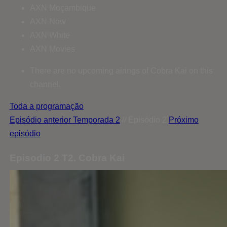
AXN Moçambique
AXN Now
AXN White
AXN Movies
There are no upcoming airings of Cobra Kai on this
channel.
Toda a programação
Episódio anterior
Temporada 2
// Episódio 2
Próximo
episódio
Episodio 2 T2. Cobra Kai