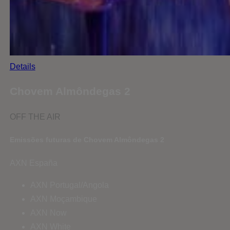
Details
Chovem Almôndegas 2
OFF THE AIR
Emissões futuras de Chovem Almôndegas 2
AXN España
AXN Portugal/Angola
AXN Moçambique
AXN Now
AXN White