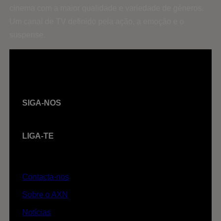
cinema com a maior qualidade e variedade de géneros.
Um canal de TV definido pela ação, a emoção e o
suspense.
SIGA-NOS
LIGA-TE
Contacta-nos
Sobre o AXN
Notícias