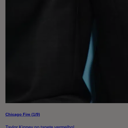
Chicago Fire (1/9)
Taylor Kinney no tapete vermelho!