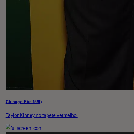
Chicago Fire (5/9)
Taylor Kinney no tapete vermelho!