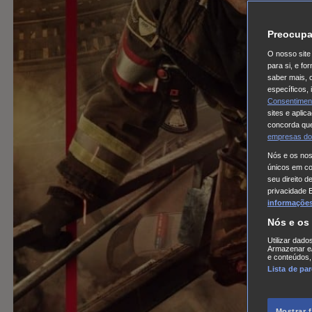
Preocupa
O nosso site 
para si, e f
saber mais, 
específicos,
Consentimen
sites e aplic
concorda que
empresas do
Nós e os no
únicos em coo
seu direito d
privacidade 
informações,
Nós e os
Utilizar dado
Armazenar e/
e conteúdos,
Lista de pa
Mostrar 