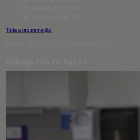
22:54
segunda-feira, 28 set
Chicago Fire
Episódio: 1401
Toda a programação
Próxima emissão: quinta-feira, 01 janeiro 04:25
Chicago Fire T1, Eps.24