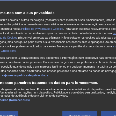
mo-nos com a sua privacidade
utiliza cookies e outras tecnologias (“cookies”) para melhorar o seu funcionamento, torná-l
ornecer-lhe publicidade baseada nas suas atividades e interesses de navegação neste e noutr
consulte a nossa
Política de Privacidade e Cookies
. Para fazer escolhas relativamente a coo
 incluindo a retirada do consentimento após o consentimento ter sido dado, aceda à nossa
Fe
to de Cookies
(disponível em todas as páginas). Não precisa ter os cookies ativados para ut
ações, mas desligá-los pode afetar a sua experiência nos nossos sites e aplicações. Ao clicar
 os cookies podem ser utilizados para estes fins e para a partilha dos seus dados com a
e
 Grupo Sony
.
ssos parceiros
1
armazenamos e/ou acedemos a informações num dispositivo, tais como iden
kies para tratar dados pessoais. Pode aceitar ou gerir as suas preferências clicando abaixo
e oposição quando se utiliza um interesse legítimo, ou em qualquer momento na página da pol
Estas escolhas serão sinalizadas aos nossos parceiros e não afetarão os dados de navegaç
 veja nossa política de privacidade
 nossos parceiros tratamos os dados para fornecermos:
s de geolocalização precisos. Procurar ativamente as características do dispositivo para iden
ou aceder a informações num dispositivo. Publicidade e conteúdos personalizados, medição
 estudos de audiência e desenvolvimento de serviços.
rceiros (fornecedores)
finalidades