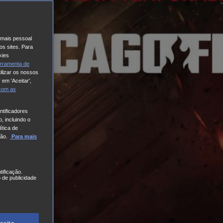
o mais pessoal
os sites. Para
kies
rramenta de
ilizar os nossos
 em 'Aceitar',
 com
as
tificadores
, incluindo o
ítica de
ão.
Para mais
tificação.
 de publicidade