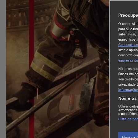
Preocupa
O nosso site 
para si, e f
saber mais, 
específicos,
Consentimen
sites e aplic
concorda que
empresas do
Nós e os no
únicos em coo
seu direito d
privacidade 
informações,
Nós e os
Utilizar dado
Armazenar e/
e conteúdos,
Lista de pa
Mostrar 