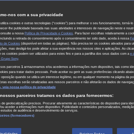
mo-nos com a sua privacidade
utiliza cookies e outras tecnologias (“cookies”) para melhorar o seu funcionamento, torná-l
ornecer-lhe publicidade baseada nas suas atividades e interesses de navegação neste e noutr
consulte a nossa
Política de Privacidade e Cookies
. Para fazer escolhas relativamente a coo
 incluindo a retirada do consentimento após o consentimento ter sido dado, aceda à nossa
Fe
to de Cookies
(disponível em todas as páginas). Não precisa ter os cookies ativados para ut
ações, mas desligá-los pode afetar a sua experiência nos nossos sites e aplicações. Ao clicar
 os cookies podem ser utilizados para estes fins e para a partilha dos seus dados com a
e
 Grupo Sony
.
ssos parceiros
1
armazenamos e/ou acedemos a informações num dispositivo, tais como iden
kies para tratar dados pessoais. Pode aceitar ou gerir as suas preferências clicando abaixo
e oposição quando se utiliza um interesse legítimo, ou em qualquer momento na página da pol
Estas escolhas serão sinalizadas aos nossos parceiros e não afetarão os dados de navegaç
 veja nossa política de privacidade
 nossos parceiros tratamos os dados para fornecermos:
s de geolocalização precisos. Procurar ativamente as características do dispositivo para iden
ou aceder a informações num dispositivo. Publicidade e conteúdos personalizados, medição
 estudos de audiência e desenvolvimento de serviços.
rceiros (fornecedores)
finalidades