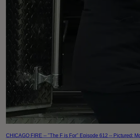
CHICAGO FIRE -- "The F is For" Episode 612 -- Pictured: M