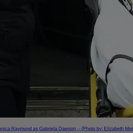
onica Raymund as Gabriela Dawson -- (Photo by: Elizabeth Mo