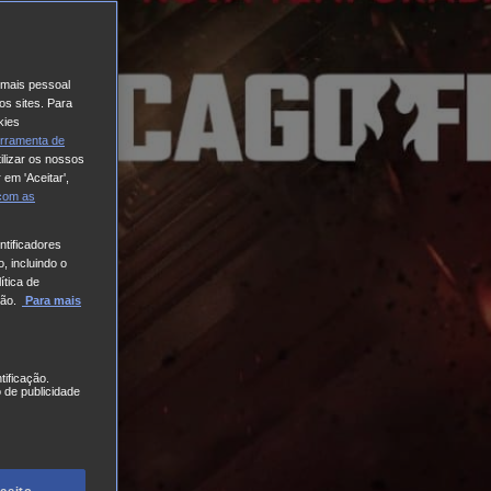
o mais pessoal
os sites. Para
kies
rramenta de
ilizar os nossos
 em 'Aceitar',
 com
as
tificadores
, incluindo o
ítica de
ão.
Para mais
tificação.
 de publicidade