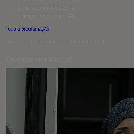
22:54
segunda-feira, 28 set
Chicago Fire
Episódio: 1401
Toda a programação
Próxima emissão: quinta-feira, 01 janeiro 04:25
Chicago Fire 6 Ep.12