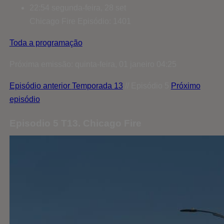
22:54
segunda-feira, 28 set
Chicago Fire
Episódio: 1401
Toda a programação
Próxima emissão: quinta-feira, 01 janeiro 04:25
Episódio anterior
Temporada 13
// Episódio 5
Próximo
episódio
Episodio 5 T13. Chicago Fire