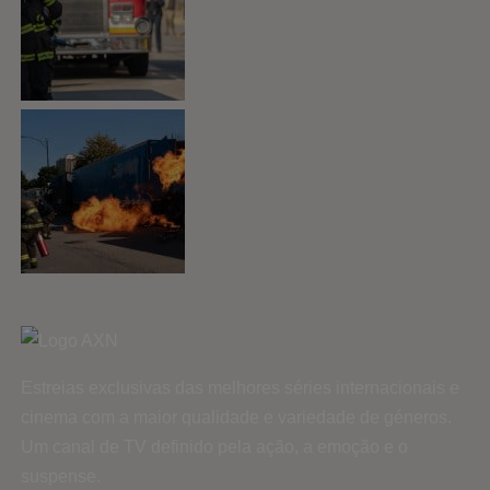
Estreias exclusivas das melhores séries internacionais e
cinema com a maior qualidade e variedade de géneros.
Um canal de TV definido pela ação, a emoção e o
suspense.