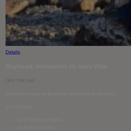
Details
Boyhood: Momentos de Uma Vida
OFF THE AIR
Emissões futuras de Boyhood: Momentos de Uma Vida
AXN España
AXN Portugal/Angola
AXN Moçambique