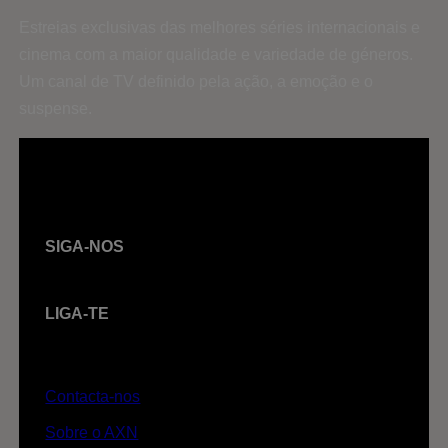
Estreias exclusivas das melhores séries internacionais e
cinema com a maior qualidade e variedade de géneros.
Um canal de TV definido pela ação, a emoção e o
suspense.
SIGA-NOS
LIGA-TE
Contacta-nos
Sobre o AXN