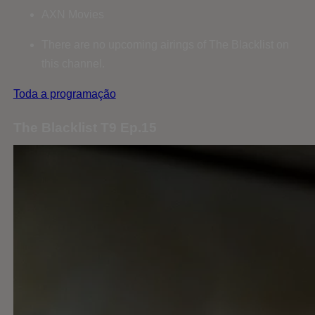
AXN Movies
There are no upcoming airings of The Blacklist on
this channel.
Toda a programação
The Blacklist T9 Ep.15