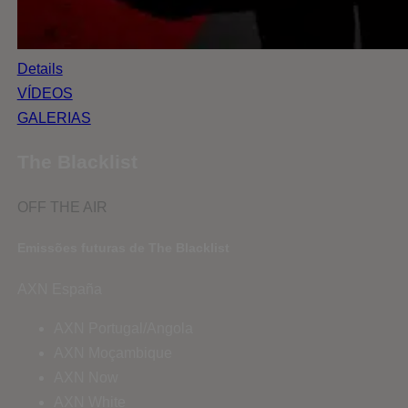
Details
VÍDEOS
GALERIAS
The Blacklist
OFF THE AIR
Emissões futuras de The Blacklist
AXN España
AXN Portugal/Angola
AXN Moçambique
AXN Now
AXN White