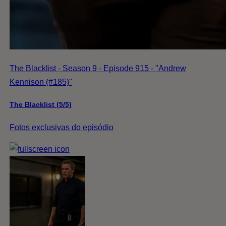
The Blacklist - Season 9 - Episode 915 - "Andrew
Kennison (#185)"
The Blacklist (5/5)
Fotos exclusivas do episódio