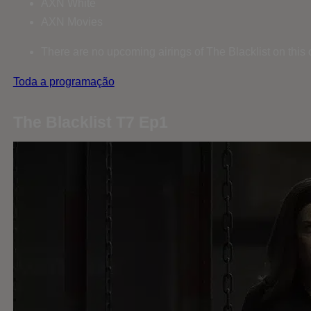
AXN White
AXN Movies
There are no upcoming airings of The Blacklist on this
Toda a programação
The Blacklist T7 Ep1