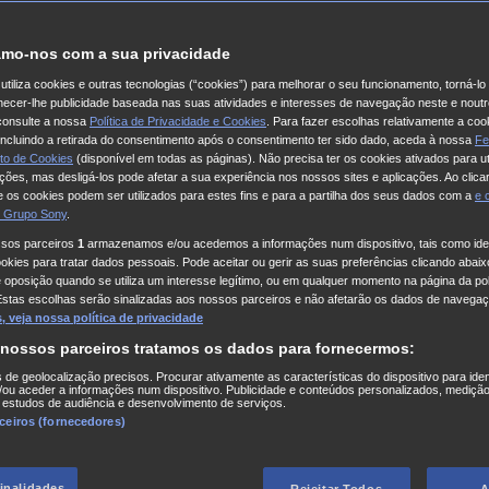
mo-nos com a sua privacidade
utiliza cookies e outras tecnologias (“cookies”) para melhorar o seu funcionamento, torná-l
ornecer-lhe publicidade baseada nas suas atividades e interesses de navegação neste e noutr
consulte a nossa
Política de Privacidade e Cookies
. Para fazer escolhas relativamente a coo
 incluindo a retirada do consentimento após o consentimento ter sido dado, aceda à nossa
Fe
to de Cookies
(disponível em todas as páginas). Não precisa ter os cookies ativados para ut
ações, mas desligá-los pode afetar a sua experiência nos nossos sites e aplicações. Ao clicar
 os cookies podem ser utilizados para estes fins e para a partilha dos seus dados com a
e
 Grupo Sony
.
ssos parceiros
1
armazenamos e/ou acedemos a informações num dispositivo, tais como iden
kies para tratar dados pessoais. Pode aceitar ou gerir as suas preferências clicando abaixo
e oposição quando se utiliza um interesse legítimo, ou em qualquer momento na página da pol
Estas escolhas serão sinalizadas aos nossos parceiros e não afetarão os dados de navegaç
 veja nossa política de privacidade
 nossos parceiros tratamos os dados para fornecermos:
s de geolocalização precisos. Procurar ativamente as características do dispositivo para iden
ou aceder a informações num dispositivo. Publicidade e conteúdos personalizados, medição
 estudos de audiência e desenvolvimento de serviços.
rceiros (fornecedores)
finalidades