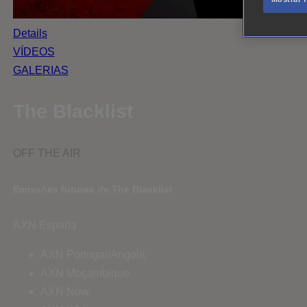
Details
VÍDEOS
GALERIAS
The Blacklist
OFF THE AIR
Emissões futuras de The Blacklist
AXN España
AXN Portugal/Angola
AXN Moçambique
AXN Now