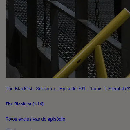
The Blacklist - Season 7 - Episode 701 - "Louis T. Steinhil (#
The Blacklist (1/14)
Fotos exclusivas do episódio