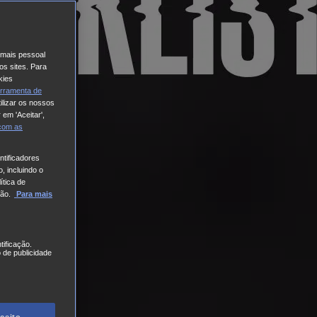
o mais pessoal
os sites. Para
kies
rramenta de
ilizar os nossos
 em 'Aceitar',
 com
as
tificadores
, incluindo o
ítica de
ão.
Para mais
tificação.
 de publicidade