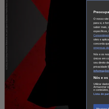
Preocupa
O nosso site 
para si, e f
saber mais, 
específicos,
Consentimen
sites e aplic
concorda que
empresas do
Nós e os no
únicos em coo
seu direito d
privacidade 
informações,
Nós e os
Utilizar dado
Armazenar e/
e conteúdos,
Lista de pa
Mostrar 