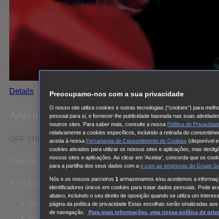
Details
Preocupamo-nos com a sua privacidade
O nosso site utiliza cookies e outras tecnologias (“cookies”) para melh
Anjos e Demónios
pessoal para si, e fornecer-lhe publicidade baseada nas suas atividad
noutros sites. Para saber mais, consulte a nossa
Política de Privacida
relativamente a cookies específicos, incluindo a retirada do consentim
OFF THE AIR
aceda à nossa
Ferramenta de Consentimento de Cookies
(disponível e
cookies ativados para utilizar os nossos sites e aplicações, mas deslig
nossos sites e aplicações. Ao clicar em 'Aceitar', concorda que os cook
Emissões futuras de Anjos e Demónios
para a partilha dos seus dados com a
e com
as empresas do Grupo S
Nós e os nossos parceiros
1
armazenamos e/ou acedemos a informaçõe
AXN España
identificadores únicos em cookies para tratar dados pessoais. Pode ace
abaixo, incluindo o seu direito de oposição quando se utiliza um inter
AXN Portugal/Angola
página da política de privacidade Estas escolhas serão sinalizadas ao
de navegação.
Para mais informações, veja nossa política de priv
AXN Moçambique