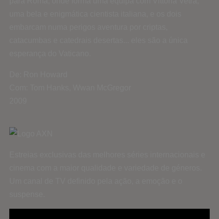
para Roma, onde forma uma equipa com Vittoria Vetra,
uma bela e enigmática cientista italiana, e os dois
embarcam numa perigos aventura por criptas,
catacumbas e catedrais desertas... eles são a única
esperança do Vaticano.
De: Ron Howard
Com: Tom Hanks, Wwan McGregor
2009
Estreias exclusivas das melhores séries internacionais e
cinema com a maior qualidade e variedade de géneros.
Um canal de TV definido pela ação, a emoção e o
suspense.