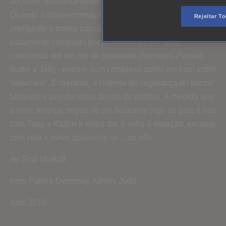
decidem, involuntariamente, assaltá-lo em simultâneo.
Quando o tiroteio começa, Tripp decide proteger a
Rejeitar T
inteligente e bonita bancária Kaitlin. Os gangues – um
claramente composto por profissionais e o outro
constituído por um par de palermas chamados Peanut
Butter e Jelly - entram num complexo duelo em bom estilo
'mexicano'. Entretanto, o sistema de segurança do banco
bloqueia e prende todos dentro do edifício. À medida que
a noite avança, segue-se um hilariante jogo de gato e rato
com Tripp e Kaitlin a tentar dar a volta à situação, escapar
com vida e evitar apaixonar-se... ou não.
de: Rob Minkoff
com: Patrick Dempsey Ashley Judd
Ano: 2010