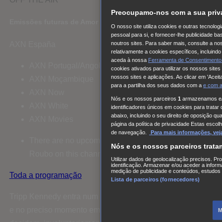
Preocupamo-nos com a sua priv
Emissões futuras de Amor à Prova de Roubo
O nosso site utiliza cookies e outras tecnolog
pessoal para si, e fornecer-lhe publicidade 
AXN España
noutros sites. Para saber mais, consulte a n
relativamente a cookies específicos, incluind
aceda à nossa
Ferramenta de Consentimento
AXN Portugal/Angola
cookies ativados para utilizar os nossos sites
nossos sites e aplicações. Ao clicar em 'Aceit
AXN Moçambique
para a partilha dos seus dados com a
e com
AXN Now
Nós e os nossos parceiros
1
armazenamos e/o
AXN White
identificadores únicos em cookies para tratar
abaixo, incluindo o seu direito de oposição q
AXN Movies
página da política de privacidade Estas esco
de navegação.
Para mais informações, veja
There are no upcoming airings of Amor à Prova de
Nós e os nossos parceiros trat
Roubo on this channel.
Utilizar dados de geolocalização precisos. Pro
identificação. Armazenar e/ou aceder a infor
medição de publicidade e conteúdos, estudos 
Toda a programação
Lista de parceiros (fornecedores)
Tripp Kennedy entra num banco quase na hora de fecho,
e no preciso momento em que dois gangues distintos
M